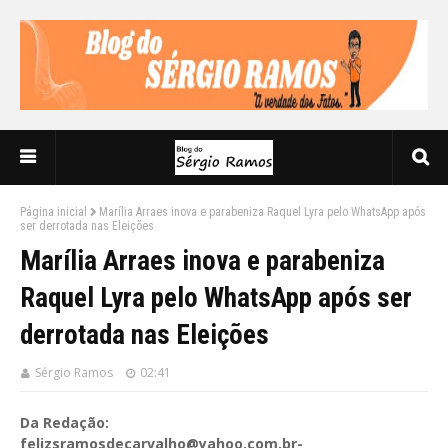
Página inicial
Marília Arraes inova e parabeniza Raquel Lyra pelo WhatsApp após
ser derrotada nas Eleições
Marília Arraes inova e parabeniza
Raquel Lyra pelo WhatsApp após ser
derrotada nas Eleições
Sérgio Ramos
02:41
Da Redação:
felizsramosdecarvalho@yahoo.com.br-