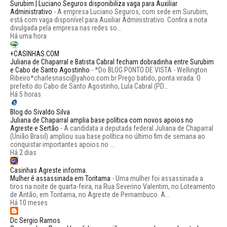
Surubim | Luciano Seguros disponibiliza vaga para Auxiliar
Administrativo
-
A empresa Luciano Seguros, com sede em Surubim,
está com vaga disponível para Auxiliar Administrativo. Confira a nota
divulgada pela empresa nas redes so...
Há uma hora
+CASINHAS.COM
Juliana de Chaparral e Batista Cabral fecham dobradinha entre Surubim
e Cabo de Santo Agostinho
-
*Do BLOG PONTO DE VISTA - Wellington
Ribeiro*charlesnasci@yahoo.com.br Prego batido, ponta virada. O
prefeito do Cabo de Santo Agostinho, Lula Cabral (PD...
Há 5 horas
Blog do Sivaldo Silva
Juliana de Chaparral amplia base política com novos apoios no
Agreste e Sertão
-
A candidata a deputada federal Juliana de Chaparral
(União Brasil) ampliou sua base política no último fim de semana ao
conquistar importantes apoios no ...
Há 2 dias
Casinhas Agreste informa.
Mulher é assassinada em Toritama
-
Uma mulher foi assassinada a
tiros na noite de quarta-feira, na Rua Severino Valentim, no Loteamento
de Antão, em Toritama, no Agreste de Pernambuco. A...
Há 10 meses
Dc Sergio Ramos