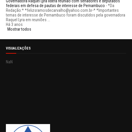
Governadora Raquel Lyra lidera reunião com senadores e deputados
federais em defesa de pautas de interesse de Pernambuco
-
*Da
Redação:* *felizsramosdecarvalho@yahoo.com.br-* *Importantes
temas de interesse de Pernambuco foram discutidos pela governadora
Raquel Lyra em reuniões ...
Há 3 anos
Mostrar todos
VISUALIZAÇÕES
NaN