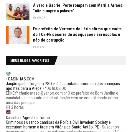
Álvaro e Gabriel Porto rompem com Marília Arraes:
“não cumpre a palavra”
09:25
Ex-prefeito de Vertente do Lério afirma que multa
do TCE-PE decorre de adequações em escolas e
não de corrupção
03:58
MEUS BLOGS FAVORITOS
+CASINHAS.COM
Janjão ganha força no PSD e já é apontado como um das principais
apostas para a Alepe
-
*Do BLOG DO
EDNEY*charlesnasci@yahoo.com.br O ex-prefeito de Bom Jardim e
candidato a deputado estadual Janjão vem se consolidando como
uma das principai...
Há 2 horas
Casinhas Agreste informa.
Criminosos usando camisas da Polícia Civil invadem Society e
executam homem a tiros em Vitória de Santo Antão, PE
-
Suspeitos
usavam armas de diversos calibres, incluindo espingarda calibre 12, e