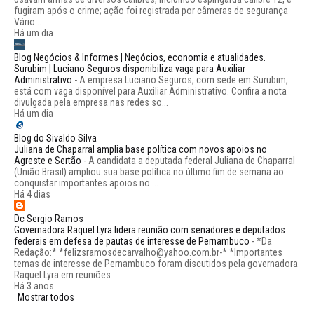
fugiram após o crime; ação foi registrada por câmeras de segurança
Vário...
Há um dia
Blog Negócios & Informes | Negócios, economia e atualidades.
Surubim | Luciano Seguros disponibiliza vaga para Auxiliar
Administrativo
-
A empresa Luciano Seguros, com sede em Surubim,
está com vaga disponível para Auxiliar Administrativo. Confira a nota
divulgada pela empresa nas redes so...
Há um dia
Blog do Sivaldo Silva
Juliana de Chaparral amplia base política com novos apoios no
Agreste e Sertão
-
A candidata a deputada federal Juliana de Chaparral
(União Brasil) ampliou sua base política no último fim de semana ao
conquistar importantes apoios no ...
Há 4 dias
Dc Sergio Ramos
Governadora Raquel Lyra lidera reunião com senadores e deputados
federais em defesa de pautas de interesse de Pernambuco
-
*Da
Redação:* *felizsramosdecarvalho@yahoo.com.br-* *Importantes
temas de interesse de Pernambuco foram discutidos pela governadora
Raquel Lyra em reuniões ...
Há 3 anos
Mostrar todos