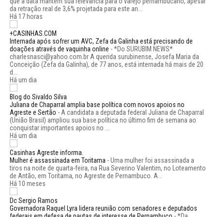
que a data mantém sua relevância para o varejo pernambucano, apesar
da retração real de 3,6% projetada para este an...
Há 17 horas
+CASINHAS.COM
Internada após sofrer um AVC, Zefa da Galinha está precisando de
doações através de vaquinha online
-
*Do SURUBIM NEWS*
charlesnasci@yahoo.com.br A querida surubinense, Josefa Maria da
Conceição (Zefa da Galinha), de 77 anos, está internada há mais de 20
d...
Há um dia
Blog do Sivaldo Silva
Juliana de Chaparral amplia base política com novos apoios no
Agreste e Sertão
-
A candidata a deputada federal Juliana de Chaparral
(União Brasil) ampliou sua base política no último fim de semana ao
conquistar importantes apoios no ...
Há um dia
Casinhas Agreste informa.
Mulher é assassinada em Toritama
-
Uma mulher foi assassinada a
tiros na noite de quarta-feira, na Rua Severino Valentim, no Loteamento
de Antão, em Toritama, no Agreste de Pernambuco. A...
Há 10 meses
Dc Sergio Ramos
Governadora Raquel Lyra lidera reunião com senadores e deputados
federais em defesa de pautas de interesse de Pernambuco
-
*Da