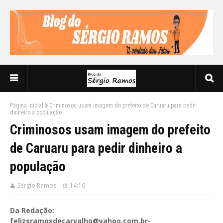
Página inicial
Criminosos usam imagem do prefeito de Caruaru para pedir
dinheiro a população
Criminosos usam imagem do prefeito
de Caruaru para pedir dinheiro a
população
Sérgio Ramos
14:16
Da Redação:
felizsramosdecarvalho@yahoo.com.br-