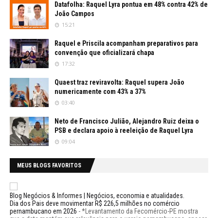
Datafolha: Raquel Lyra pontua em 48% contra 42% de
João Campos
15:21
Raquel e Priscila acompanham preparativos para
convenção que oficializará chapa
17:32
Quaest traz reviravolta: Raquel supera João
numericamente com 43% a 37%
03:40
Neto de Francisco Julião, Alejandro Ruiz deixa o
PSB e declara apoio à reeleição de Raquel Lyra
09:04
MEUS BLOGS FAVORITOS
Blog Negócios & Informes | Negócios, economia e atualidades.
Dia dos Pais deve movimentar R$ 226,5 milhões no comércio
pernambucano em 2026
-
*Levantamento da Fecomércio-PE mostra