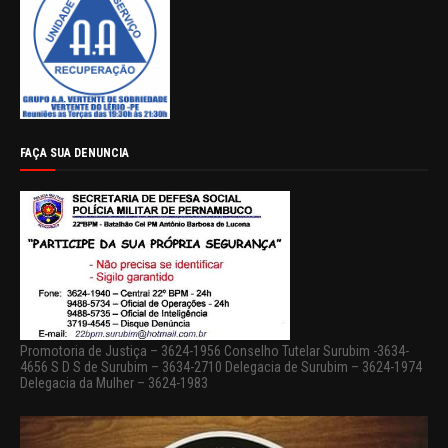
FAÇA SUA DENUNCIA
Promotoria de Justiça – 3624-1956 Conselho Tutelar Surubim -3634-
4656 S D S de Surubim – 3634-2710 Delegacia de Surubim – 3624-1974
Delegacia da Mulher – 3624-1983