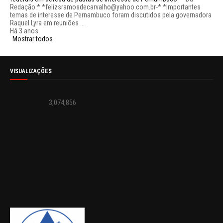
Redação:* *felizsramosdecarvalho@yahoo.com.br-* *Importantes
temas de interesse de Pernambuco foram discutidos pela governadora
Raquel Lyra em reuniões ...
Há 3 anos
Mostrar todos
VISUALIZAÇÕES
3,074,856