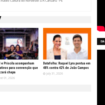
a Rádio Cultura do Nordeste S/A Caruaru - PE
DIA
 e Priscila acompanham
Datafolha: Raquel Lyra pontua em
ativos para convenção que
48% contra 42% de João Campos
lizará chapa
July 31, 2026
st 01, 2026