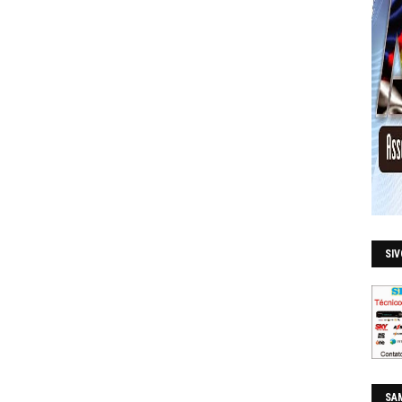
SI
SAM