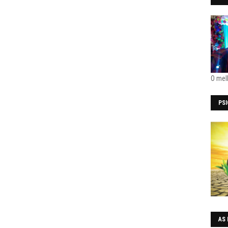
O mel
PS
AS 