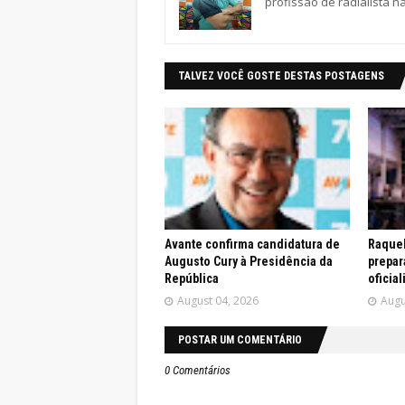
profissão de radialista n
TALVEZ VOCÊ GOSTE DESTAS POSTAGENS
Avante confirma candidatura de
Raquel
Augusto Cury à Presidência da
prepar
República
oficia
August 04, 2026
Augu
POSTAR UM COMENTÁRIO
0 Comentários