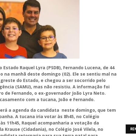
 Estado Raquel Lyra (PSDB), Fernando Lucena, de 44
o na manhã deste domingo (02). Ele se sentiu mal na
Agreste do Estado, e chegou a ser socorrido pelo
ência (SAMU), mas não resistiu. A informação foi
ro de Fernando, o ex-governador João Lyra Neto.
o casamento com a tucana, João e Fernando.
será a agenda da candidata neste domingo, que tem
anha. A tucana iria votar às 8h45, no Colégio
 às 11h45, Raquel acompanharia a votação da
a Krause (Cidadania), no Colégio José Vilela, no
RE
andidata retornaria para sua terra natal para