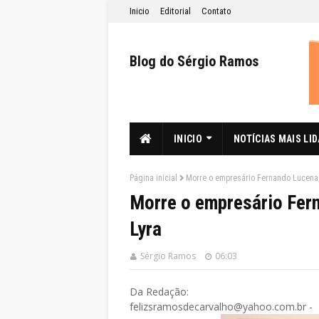
Inicio
Editorial
Contato
Blog do Sérgio Ramos
INICIO
NOTÍCIAS MAIS LI
Página inicial
Morre o empresário Fernando Lucena,
Morre o empresário Fer
Lyra
Sérgio Ramos
06:03
Da Redação:
felizsramosdecarvalho@yahoo.com.br -