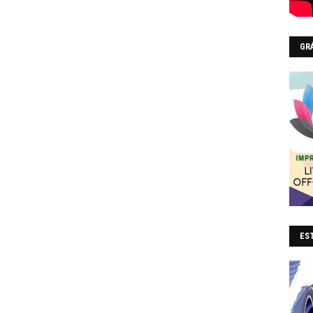
GR
EST