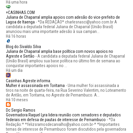
Há uma hora
+CASINHAS.COM
Juliana de Chaparral amplia apoios com adesão do vice-prefeito de
Lagoa de Itaenga
-
*Da REDAÇÃO* charlesnasci@yahoo.com.br A
candidata a deputada federal Juliana de Chaparral (União Brasil)
anunciou mais uma importante adesão à sua campan...
Há 16 horas
Blog do Sivaldo Silva
Juliana de Chaparral amplia base política com novos apoios no
Agreste e Sertão
-
A candidata a deputada federal Juliana de Chaparral
(União Brasil) ampliou sua base política no último fim de semana ao
conquistar importantes apoios no ...
Há um dia
Casinhas Agreste informa.
Mulher é assassinada em Toritama
-
Uma mulher foi assassinada a
tiros na noite de quarta-feira, na Rua Severino Valentim, no Loteamento
de Antão, em Toritama, no Agreste de Pernambuco. A...
Há 10 meses
Dc Sergio Ramos
Governadora Raquel Lyra lidera reunião com senadores e deputados
federais em defesa de pautas de interesse de Pernambuco
-
*Da
Redação:* *felizsramosdecarvalho@yahoo.com.br-* *Importantes
temas de interesse de Pernambuco foram discutidos pela governadora