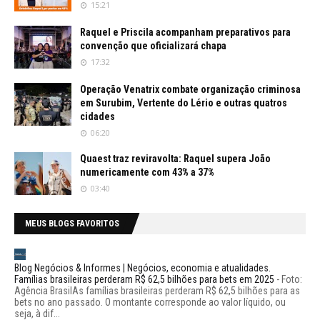
15:21
Raquel e Priscila acompanham preparativos para
convenção que oficializará chapa
17:32
Operação Venatrix combate organização criminosa
em Surubim, Vertente do Lério e outras quatros
cidades
06:20
Quaest traz reviravolta: Raquel supera João
numericamente com 43% a 37%
03:40
MEUS BLOGS FAVORITOS
Blog Negócios & Informes | Negócios, economia e atualidades.
Famílias brasileiras perderam R$ 62,5 bilhões para bets em 2025
-
Foto:
Agência BrasilAs famílias brasileiras perderam R$ 62,5 bilhões para as
bets no ano passado. O montante corresponde ao valor líquido, ou
seja, à dif...