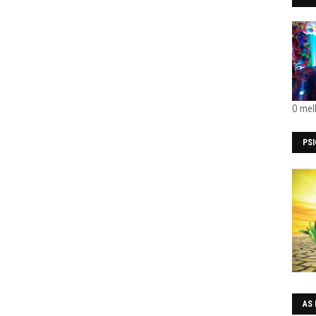
O mel
PS
AS 