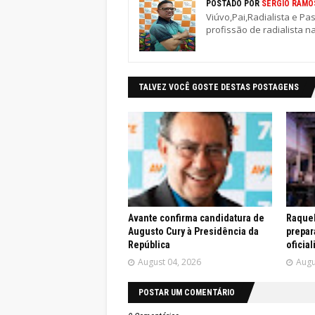
POSTADO POR
SÉRGIO RAMO
Viúvo,Pai,Radialista e Pa
profissão de radialista n
TALVEZ VOCÊ GOSTE DESTAS POSTAGENS
Avante confirma candidatura de
Raquel
Augusto Cury à Presidência da
prepar
República
oficia
August 04, 2026
Augu
POSTAR UM COMENTÁRIO