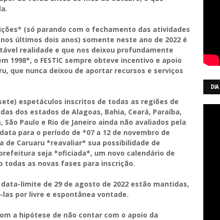
da.
ições* (só parando com o fechamento das atividades
 nos últimos dois anos) somente neste ano de 2022 é
tável realidade e que nos deixou profundamente
*em 1998*, o FESTIC sempre obteve incentivo e apoio
u, que nunca deixou de aportar recursos e serviços
DIA
te) espetáculos inscritos de todas as regiões de
das dos estados de Alagoas, Bahia, Ceará, Paraíba,
, São Paulo e Rio de Janeiro ainda não avaliados pela
data para o período de *07 a 12 de novembro de
a de Caruaru *reavaliar* sua possibilidade de
prefeitura seja *oficiada*, um novo calendário de
o todas as novas fases para inscrição.
a data-limite de 29 de agosto de 2022 estão mantidas,
las por livre e espontânea vontade.
om a hipótese de não contar com o apoio da