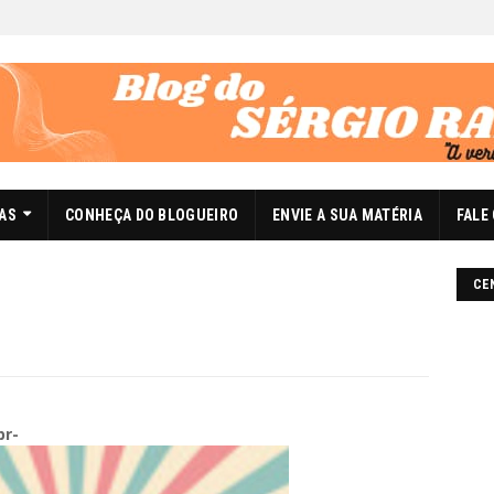
DAS
CONHEÇA DO BLOGUEIRO
ENVIE A SUA MATÉRIA
FALE
CE
br-