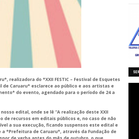
SER
u*, realizadora do *XXII FESTIC – Festival de Esquetes
il de Caruaru* esclarece ao público e aos artistas e
iamento* do evento, agendado para o período de 24 a
nosso edital, onde se lê “A realização deste XXII
o de recursos em editais públicos e, no caso de não
ível a sua execução, ficando suspensos este edital e
 a *Prefeitura de Caruaru*, através da Fundação de
ispor de verba antes do mês de outubro, o que