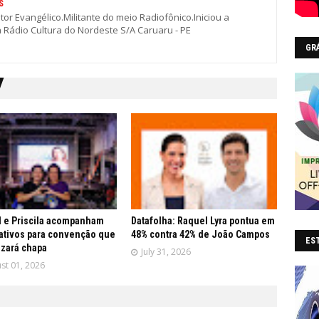
S
stor Evangélico.Militante do meio Radiofônico.Iniciou a
a Rádio Cultura do Nordeste S/A Caruaru - PE
GR
 e Priscila acompanham
Datafolha: Raquel Lyra pontua em
ativos para convenção que
48% contra 42% de João Campos
EST
lizará chapa
July 31, 2026
st 01, 2026