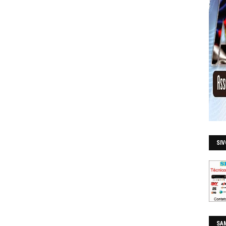
SI
SAM