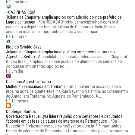
Há uma hora
+CASINHAS.COM
Juliana de Chaparral amplia apoios com adesão do vice-prefeito de
Lagoa de Itaenga
-
*Da REDAÇÃO* charlesnasci@yahoo.com.br A
candidata a deputada federal Juliana de Chaparral (União Brasil)
anunciou mais uma importante adesão à sua campan...
Há 15 horas
Blog do Sivaldo Silva
Juliana de Chaparral amplia base política com novos apoios no
Agreste e Sertão
-
A candidata a deputada federal Juliana de Chaparral
(União Brasil) ampliou sua base política no último fim de semana ao
conquistar importantes apoios no ...
Há um dia
Casinhas Agreste informa.
Mulher é assassinada em Toritama
-
Uma mulher foi assassinada a
tiros na noite de quarta-feira, na Rua Severino Valentim, no Loteamento
de Antão, em Toritama, no Agreste de Pernambuco. A...
Há 10 meses
Dc Sergio Ramos
Governadora Raquel Lyra lidera reunião com senadores e deputados
federais em defesa de pautas de interesse de Pernambuco
-
*Da
Redação:* *felizsramosdecarvalho@yahoo.com.br-* *Importantes
temas de interesse de Pernambuco foram discutidos pela governadora