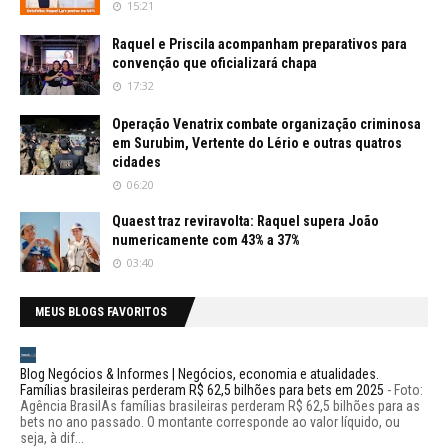
15:21
Raquel e Priscila acompanham preparativos para
convenção que oficializará chapa
17:32
Operação Venatrix combate organização criminosa
em Surubim, Vertente do Lério e outras quatros
cidades
06:20
Quaest traz reviravolta: Raquel supera João
numericamente com 43% a 37%
03:40
MEUS BLOGS FAVORITOS
Blog Negócios & Informes | Negócios, economia e atualidades.
Famílias brasileiras perderam R$ 62,5 bilhões para bets em 2025
-
Foto:
Agência BrasilAs famílias brasileiras perderam R$ 62,5 bilhões para as
bets no ano passado. O montante corresponde ao valor líquido, ou
seja, à dif...