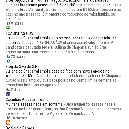
Blog Negócios & Informes | Negócios, economia e atualidades.
Famílias brasileiras perderam R$ 62,5 bilhões para bets em 2025
-
Foto:
Agência BrasilAs famílias brasileiras perderam R$ 62,5 bilhões para as
bets no ano passado. O montante corresponde ao valor líquido, ou
seja, à dif...
Há 8 horas
+CASINHAS.COM
Juliana de Chaparral amplia apoios com adesão do vice-prefeito de
Lagoa de Itaenga
-
*Da REDAÇÃO* charlesnasci@yahoo.com.br A
candidata a deputada federal Juliana de Chaparral (União Brasil)
anunciou mais uma importante adesão à sua campan...
Há 23 horas
Blog do Sivaldo Silva
Juliana de Chaparral amplia base política com novos apoios no
Agreste e Sertão
-
A candidata a deputada federal Juliana de Chaparral
(União Brasil) ampliou sua base política no último fim de semana ao
conquistar importantes apoios no ...
Há 2 dias
Casinhas Agreste informa.
Mulher é assassinada em Toritama
-
Uma mulher foi assassinada a
tiros na noite de quarta-feira, na Rua Severino Valentim, no Loteamento
de Antão, em Toritama, no Agreste de Pernambuco. A...
Há 10 meses
Dc Sergio Ramos