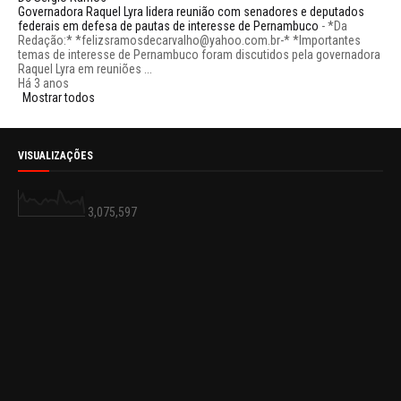
Governadora Raquel Lyra lidera reunião com senadores e deputados
federais em defesa de pautas de interesse de Pernambuco
-
*Da
Redação:* *felizsramosdecarvalho@yahoo.com.br-* *Importantes
temas de interesse de Pernambuco foram discutidos pela governadora
Raquel Lyra em reuniões ...
Há 3 anos
Mostrar todos
VISUALIZAÇÕES
3,075,597