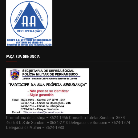
FAÇA SUA DENUNCIA
Promotoria de Justiça – 3624-1956 Conselho Tutelar Surubim -3634-
4656 S D S de Surubim – 3634-2710 Delegacia de Surubim – 3624-1974
Delegacia da Mulher – 3624-1983