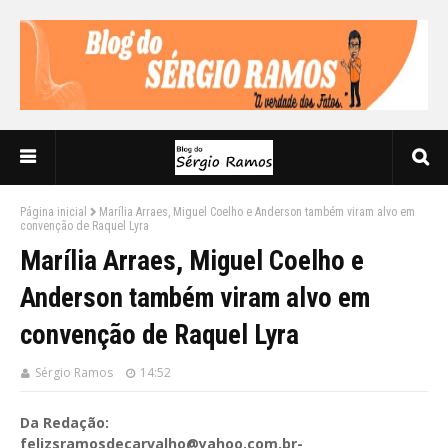
Página inicial
Marília Arraes, Miguel Coelho e Anderson também viram alvo em
convenção de Raquel Lyra
Marília Arraes, Miguel Coelho e
Anderson também viram alvo em
convenção de Raquel Lyra
Sérgio Ramos
14:52
Da Redação:
felizsramosdecarvalho@yahoo.com.br-