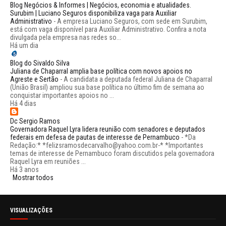
Blog Negócios & Informes | Negócios, economia e atualidades.
Surubim | Luciano Seguros disponibiliza vaga para Auxiliar
Administrativo
-
A empresa Luciano Seguros, com sede em Surubim,
está com vaga disponível para Auxiliar Administrativo. Confira a nota
divulgada pela empresa nas redes so...
Há um dia
Blog do Sivaldo Silva
Juliana de Chaparral amplia base política com novos apoios no
Agreste e Sertão
-
A candidata a deputada federal Juliana de Chaparral
(União Brasil) ampliou sua base política no último fim de semana ao
conquistar importantes apoios no ...
Há 4 dias
Dc Sergio Ramos
Governadora Raquel Lyra lidera reunião com senadores e deputados
federais em defesa de pautas de interesse de Pernambuco
-
*Da
Redação:* *felizsramosdecarvalho@yahoo.com.br-* *Importantes
temas de interesse de Pernambuco foram discutidos pela governadora
Raquel Lyra em reuniões ...
Há 3 anos
Mostrar todos
VISUALIZAÇÕES