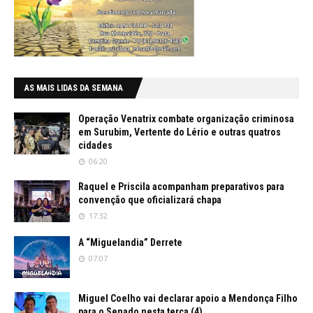
AS MAIS LIDAS DA SEMANA
Operação Venatrix combate organização criminosa
em Surubim, Vertente do Lério e outras quatros
cidades
06:20
Raquel e Priscila acompanham preparativos para
convenção que oficializará chapa
17:32
A “Miguelandia” Derrete
07:07
Miguel Coelho vai declarar apoio a Mendonça Filho
para o Senado nesta terça (4)