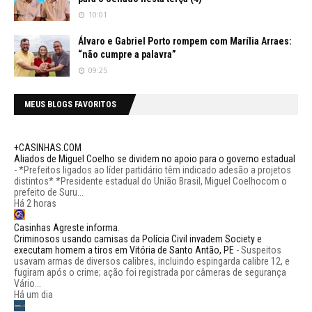
10:01
Álvaro e Gabriel Porto rompem com Marília Arraes:
“não cumpre a palavra”
09:25
MEUS BLOGS FAVORITOS
+CASINHAS.COM
Aliados de Miguel Coelho se dividem no apoio para o governo estadual
-
*Prefeitos ligados ao líder partidário têm indicado adesão a projetos
distintos* *Presidente estadual do União Brasil, Miguel Coelhocom o
prefeito de Suru...
Há 2 horas
Casinhas Agreste informa.
Criminosos usando camisas da Polícia Civil invadem Society e
executam homem a tiros em Vitória de Santo Antão, PE
-
Suspeitos
usavam armas de diversos calibres, incluindo espingarda calibre 12, e
fugiram após o crime; ação foi registrada por câmeras de segurança
Vário...
Há um dia