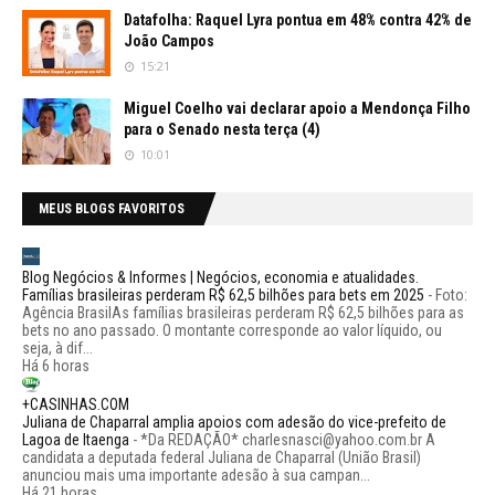
Datafolha: Raquel Lyra pontua em 48% contra 42% de
João Campos
15:21
Miguel Coelho vai declarar apoio a Mendonça Filho
para o Senado nesta terça (4)
10:01
MEUS BLOGS FAVORITOS
Blog Negócios & Informes | Negócios, economia e atualidades.
Famílias brasileiras perderam R$ 62,5 bilhões para bets em 2025
-
Foto:
Agência BrasilAs famílias brasileiras perderam R$ 62,5 bilhões para as
bets no ano passado. O montante corresponde ao valor líquido, ou
seja, à dif...
Há 6 horas
+CASINHAS.COM
Juliana de Chaparral amplia apoios com adesão do vice-prefeito de
Lagoa de Itaenga
-
*Da REDAÇÃO* charlesnasci@yahoo.com.br A
candidata a deputada federal Juliana de Chaparral (União Brasil)
anunciou mais uma importante adesão à sua campan...
Há 21 horas