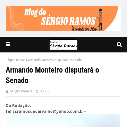
Página inicial
Armando Monteiro disputará o Senado
Armando Monteiro disputará o
Senado
Sérgio Ramos
08:46
Da Redação:
felizsramosdecarvalho@yahoo.com.br-