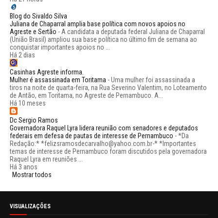
Blog do Sivaldo Silva
Juliana de Chaparral amplia base política com novos apoios no
Agreste e Sertão
-
A candidata a deputada federal Juliana de Chaparral
(União Brasil) ampliou sua base política no último fim de semana ao
conquistar importantes apoios no ...
Há 2 dias
Casinhas Agreste informa.
Mulher é assassinada em Toritama
-
Uma mulher foi assassinada a
tiros na noite de quarta-feira, na Rua Severino Valentim, no Loteamento
de Antão, em Toritama, no Agreste de Pernambuco. A...
Há 10 meses
Dc Sergio Ramos
Governadora Raquel Lyra lidera reunião com senadores e deputados
federais em defesa de pautas de interesse de Pernambuco
-
*Da
Redação:* *felizsramosdecarvalho@yahoo.com.br-* *Importantes
temas de interesse de Pernambuco foram discutidos pela governadora
Raquel Lyra em reuniões ...
Há 3 anos
Mostrar todos
VISUALIZAÇÕES