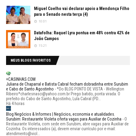
Miguel Coelho vai declarar apoio a Mendonça Filho
para o Senado nesta terça (4)
10:01
Datafolha: Raquel Lyra pontua em 48% contra 42% de
João Campos
15:21
MEUS BLOGS FAVORITOS
+CASINHAS.COM
Juliana de Chaparral e Batista Cabral fecham dobradinha entre Surubim
e Cabo de Santo Agostinho
-
*Do BLOG PONTO DE VISTA - Wellington
Ribeiro*charlesnasci@yahoo.com.br Prego batido, ponta virada. O
prefeito do Cabo de Santo Agostinho, Lula Cabral (PD...
Há 4 horas
Blog Negócios & Informes | Negócios, economia e atualidades.
Surubim: Restaurante Violeta oferta vagas para Auxiliar de Cozinha
-
O
Restaurante Violeta, com sede em Surubim, abre vagas para Auxiliar de
Cozinha. Os interessados (a), devem enviar currículo por e-mail:
atendimento@viol...