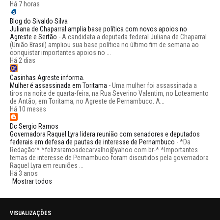
Há 7 horas
Blog do Sivaldo Silva
Juliana de Chaparral amplia base política com novos apoios no
Agreste e Sertão
-
A candidata a deputada federal Juliana de Chaparral
(União Brasil) ampliou sua base política no último fim de semana ao
conquistar importantes apoios no ...
Há 2 dias
Casinhas Agreste informa.
Mulher é assassinada em Toritama
-
Uma mulher foi assassinada a
tiros na noite de quarta-feira, na Rua Severino Valentim, no Loteamento
de Antão, em Toritama, no Agreste de Pernambuco. A...
Há 10 meses
Dc Sergio Ramos
Governadora Raquel Lyra lidera reunião com senadores e deputados
federais em defesa de pautas de interesse de Pernambuco
-
*Da
Redação:* *felizsramosdecarvalho@yahoo.com.br-* *Importantes
temas de interesse de Pernambuco foram discutidos pela governadora
Raquel Lyra em reuniões ...
Há 3 anos
Mostrar todos
VISUALIZAÇÕES