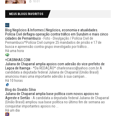
10:01
MEUS BLOGS FAVORITOS
Blog Negócios & Informes | Negócios, economia e atualidades.
Polícia Civil deflagra operação contra tráfico em Surubim e mais cinco
cidades de Pernambuco
-
Foto - Divulgação / Polícia Civil de
Pernambuco*Polícia Civil cumpre 25 mandados de prisão e 17 de
busca e apreensão contra grupo investigado por tráfico...
Há uma hora
+CASINHAS.COM
Juliana de Chaparral amplia apoios com adesão do vice-prefeito de
Lagoa de Itaenga
-
*Da REDAÇÃO* charlesnasci@yahoo.com.br A
candidata a deputada federal Juliana de Chaparral (União Brasil)
anunciou mais uma importante adesão à sua campan...
Há 10 horas
Blog do Sivaldo Silva
Juliana de Chaparral amplia base política com novos apoios no
Agreste e Sertão
-
A candidata a deputada federal Juliana de Chaparral
(União Brasil) ampliou sua base política no último fim de semana ao
conquistar importantes apoios no ...
Há um dia