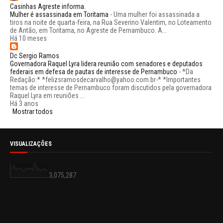
Casinhas Agreste informa.
Mulher é assassinada em Toritama
-
Uma mulher foi assassinada a
tiros na noite de quarta-feira, na Rua Severino Valentim, no Loteamento
de Antão, em Toritama, no Agreste de Pernambuco. A...
Há 10 meses
Dc Sergio Ramos
Governadora Raquel Lyra lidera reunião com senadores e deputados
federais em defesa de pautas de interesse de Pernambuco
-
*Da
Redação:* *felizsramosdecarvalho@yahoo.com.br-* *Importantes
temas de interesse de Pernambuco foram discutidos pela governadora
Raquel Lyra em reuniões ...
Há 3 anos
Mostrar todos
VISUALIZAÇÕES
3,075,287