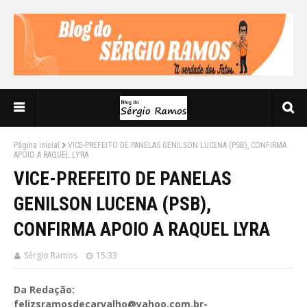
Página inicial
VICE-PREFEITO DE PANELAS GENILSON LUCENA (PSB), CONFIRMA
APOIO A RAQUEL LYRA
VICE-PREFEITO DE PANELAS
GENILSON LUCENA (PSB),
CONFIRMA APOIO A RAQUEL LYRA
Sérgio Ramos
15:33
Da Redação:
felizsramosdecarvalho@yahoo.com.br-