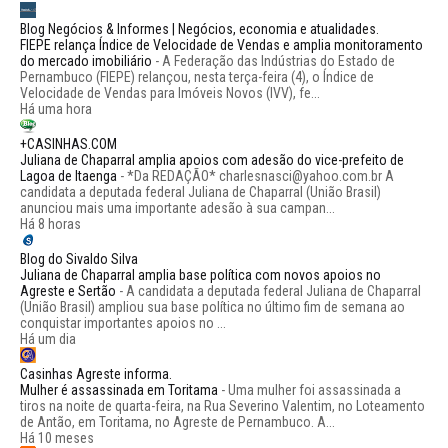
Blog Negócios & Informes | Negócios, economia e atualidades.
FIEPE relança Índice de Velocidade de Vendas e amplia monitoramento
do mercado imobiliário
-
A Federação das Indústrias do Estado de
Pernambuco (FIEPE) relançou, nesta terça-feira (4), o Índice de
Velocidade de Vendas para Imóveis Novos (IVV), fe...
Há uma hora
+CASINHAS.COM
Juliana de Chaparral amplia apoios com adesão do vice-prefeito de
Lagoa de Itaenga
-
*Da REDAÇÃO* charlesnasci@yahoo.com.br A
candidata a deputada federal Juliana de Chaparral (União Brasil)
anunciou mais uma importante adesão à sua campan...
Há 8 horas
Blog do Sivaldo Silva
Juliana de Chaparral amplia base política com novos apoios no
Agreste e Sertão
-
A candidata a deputada federal Juliana de Chaparral
(União Brasil) ampliou sua base política no último fim de semana ao
conquistar importantes apoios no ...
Há um dia
Casinhas Agreste informa.
Mulher é assassinada em Toritama
-
Uma mulher foi assassinada a
tiros na noite de quarta-feira, na Rua Severino Valentim, no Loteamento
de Antão, em Toritama, no Agreste de Pernambuco. A...
Há 10 meses