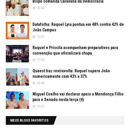
Bispo comanda Caravana da Democracia
03:52
Datafolha: Raquel Lyra pontua em 48% contra 42% de
João Campos
15:21
Raquel e Priscila acompanham preparativos para
convenção que oficializará chapa
17:32
Quaest traz reviravolta: Raquel supera João
numericamente com 43% a 37%
03:40
Miguel Coelho vai declarar apoio a Mendonça Filho
para o Senado nesta terça (4)
10:01
MEUS BLOGS FAVORITOS