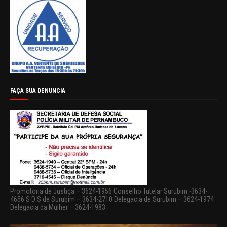
FAÇA SUA DENUNCIA
Promotoria de Justiça – 3624-1956 Conselho Tutelar Surubim -3634-
4656 S D S de Surubim – 3634-2710 Delegacia de Surubim – 3624-1974
Delegacia da Mulher – 3624-1983