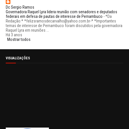
Dc Sergio Ramos
Governadora Raquel Lyra lidera reunião com senadores e deputados
federais em defesa de pautas de interesse de Pernambuco
-
*Da
Redação:* *felizsramosdecarvalho@yahoo.com.br-* *Importantes
temas de interesse de Pernambuco foram discutidos pela governadora
Raquel Lyra em reuniões ...
Há 3 anos
Mostrar todos
VISUALIZAÇÕES