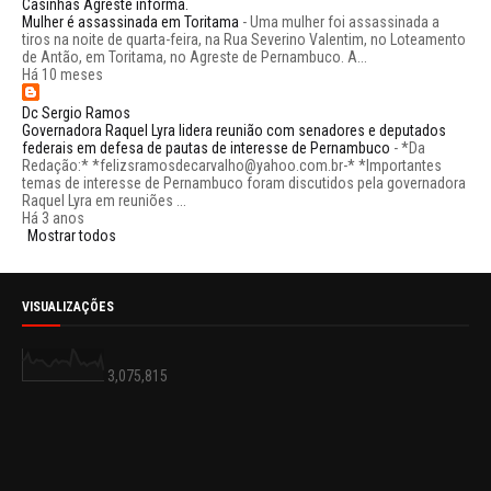
Casinhas Agreste informa.
Mulher é assassinada em Toritama
-
Uma mulher foi assassinada a
tiros na noite de quarta-feira, na Rua Severino Valentim, no Loteamento
de Antão, em Toritama, no Agreste de Pernambuco. A...
Há 10 meses
Dc Sergio Ramos
Governadora Raquel Lyra lidera reunião com senadores e deputados
federais em defesa de pautas de interesse de Pernambuco
-
*Da
Redação:* *felizsramosdecarvalho@yahoo.com.br-* *Importantes
temas de interesse de Pernambuco foram discutidos pela governadora
Raquel Lyra em reuniões ...
Há 3 anos
Mostrar todos
VISUALIZAÇÕES
3,075,815