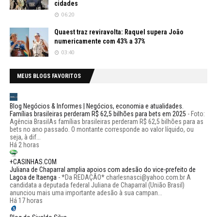
cidades
06:20
Quaest traz reviravolta: Raquel supera João
numericamente com 43% a 37%
03:40
MEUS BLOGS FAVORITOS
Blog Negócios & Informes | Negócios, economia e atualidades.
Famílias brasileiras perderam R$ 62,5 bilhões para bets em 2025
-
Foto:
Agência BrasilAs famílias brasileiras perderam R$ 62,5 bilhões para as
bets no ano passado. O montante corresponde ao valor líquido, ou
seja, à dif...
Há 2 horas
+CASINHAS.COM
Juliana de Chaparral amplia apoios com adesão do vice-prefeito de
Lagoa de Itaenga
-
*Da REDAÇÃO* charlesnasci@yahoo.com.br A
candidata a deputada federal Juliana de Chaparral (União Brasil)
anunciou mais uma importante adesão à sua campan...
Há 17 horas