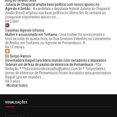
Blog do Sivaldo Silva
Juliana de Chaparral amplia base política com novos apoios no
Agreste e Sertão
-
A candidata a deputada federal Juliana de Chaparral
(União Brasil) ampliou sua base política no último fim de semana ao
conquistar importantes apoios no ...
Há 2 dias
Casinhas Agreste informa.
Mulher é assassinada em Toritama
-
Uma mulher foi assassinada a
tiros na noite de quarta-feira, na Rua Severino Valentim, no Loteamento
de Antão, em Toritama, no Agreste de Pernambuco. A...
Há 10 meses
Dc Sergio Ramos
Governadora Raquel Lyra lidera reunião com senadores e deputados
federais em defesa de pautas de interesse de Pernambuco
-
*Da
Redação:* *felizsramosdecarvalho@yahoo.com.br-* *Importantes
temas de interesse de Pernambuco foram discutidos pela governadora
Raquel Lyra em reuniões ...
Há 3 anos
Mostrar todos
VISUALIZAÇÕES