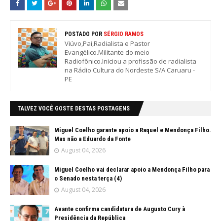
POSTADO POR
SÉRGIO RAMOS
Viúvo,Pai,Radialista e Pastor
Evangélico.Militante do meio
Radiofônico.Iniciou a profissão de radialista
na Rádio Cultura do Nordeste S/A Caruaru -
PE
TALVEZ VOCÊ GOSTE DESTAS POSTAGENS
Miguel Coelho garante apoio a Raquel e Mendonça Filho.
Mas não a Eduardo da Fonte
August 04, 2026
Miguel Coelho vai declarar apoio a Mendonça Filho para
o Senado nesta terça (4)
August 04, 2026
Avante confirma candidatura de Augusto Cury à
Presidência da República