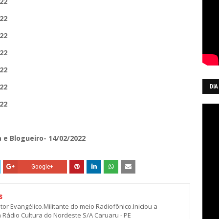
022
022
022
022
022
022
DIA
022
 e Blogueiro- 14/02/2022
Google+
S
stor Evangélico.Militante do meio Radiofônico.Iniciou a
a Rádio Cultura do Nordeste S/A Caruaru - PE