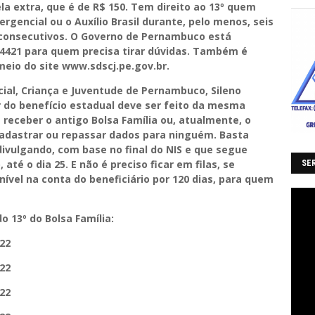
la extra, que é de R$ 150. Tem direito ao 13º quem
ergencial ou o Auxílio Brasil durante, pelo menos, seis
 consecutivos. O Governo de Pernambuco está
1.4421 para quem precisa tirar dúvidas. Também é
meio do site www.sdscj.pe.gov.br.
ial, Criança e Juventude de Pernambuco, Sileno
r do benefício estadual deve ser feito da mesma
a receber o antigo Bolsa Família ou, atualmente, o
 cadastrar ou repassar dados para ninguém. Basta
ivulgando, com base no final do NIS e que segue
até o dia 25. E não é preciso ficar em filas, se
SER
nível na conta do beneficiário por 120 dias, para quem
 13º do Bolsa Família:
022
022
022