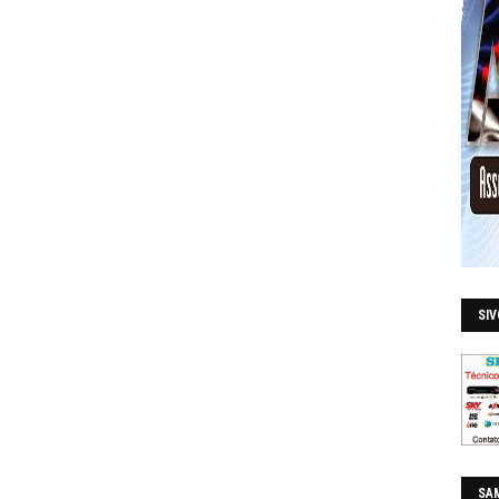
SI
SAM