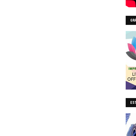
GR
EST