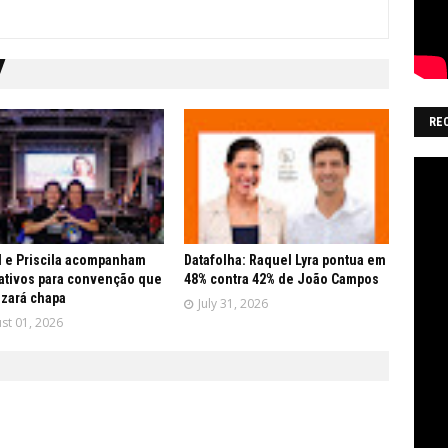
RE
 e Priscila acompanham
Datafolha: Raquel Lyra pontua em
ativos para convenção que
48% contra 42% de João Campos
lizará chapa
July 31, 2026
st 01, 2026