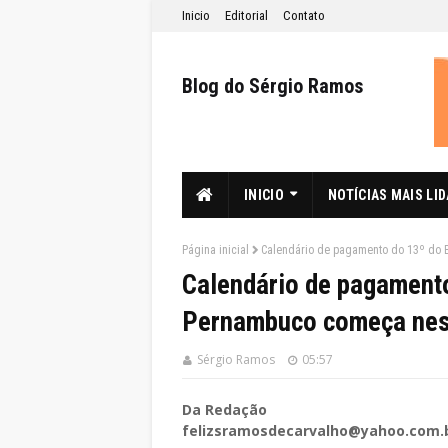
Inicio
Editorial
Contato
Blog do Sérgio Ramos
INICIO
NOTÍCIAS MAIS LI
Página inicial
Calendário de pagamento do 13º do 
Calendário de pagamento
Pernambuco começa nes
Sérgio Ramos
05:57
Da Redação
felizsramosdecarvalho@yahoo.com.