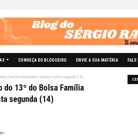
DAS
CONHEÇA DO BLOGUEIRO
ENVIE A SUA MATÉRIA
FALE
Bolsa Família Pernambuco começa nesta segunda (14)
CE
 do 13º do Bolsa Família
ta segunda (14)
br-