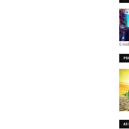
O mel
PS
AS 