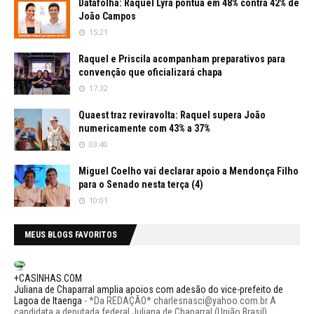
Datafolha: Raquel Lyra pontua em 48% contra 42% de
João Campos
15:21
Raquel e Priscila acompanham preparativos para
convenção que oficializará chapa
17:32
Quaest traz reviravolta: Raquel supera João
numericamente com 43% a 37%
03:40
Miguel Coelho vai declarar apoio a Mendonça Filho
para o Senado nesta terça (4)
10:01
MEUS BLOGS FAVORITOS
+CASINHAS.COM
Juliana de Chaparral amplia apoios com adesão do vice-prefeito de
Lagoa de Itaenga
-
*Da REDAÇÃO* charlesnasci@yahoo.com.br A
candidata a deputada federal Juliana de Chaparral (União Brasil)