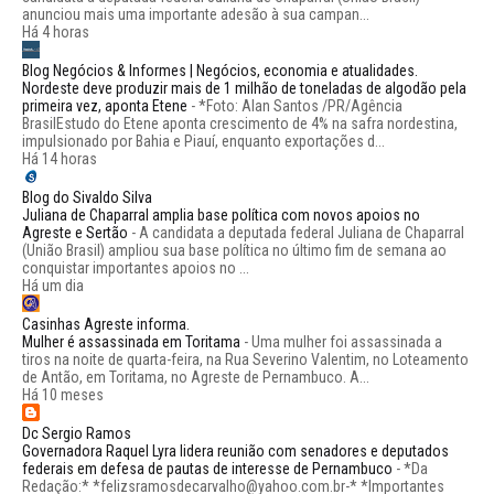
anunciou mais uma importante adesão à sua campan...
Há 4 horas
Blog Negócios & Informes | Negócios, economia e atualidades.
Nordeste deve produzir mais de 1 milhão de toneladas de algodão pela
primeira vez, aponta Etene
-
*Foto: Alan Santos /PR/Agência
BrasilEstudo do Etene aponta crescimento de 4% na safra nordestina,
impulsionado por Bahia e Piauí, enquanto exportações d...
Há 14 horas
Blog do Sivaldo Silva
Juliana de Chaparral amplia base política com novos apoios no
Agreste e Sertão
-
A candidata a deputada federal Juliana de Chaparral
(União Brasil) ampliou sua base política no último fim de semana ao
conquistar importantes apoios no ...
Há um dia
Casinhas Agreste informa.
Mulher é assassinada em Toritama
-
Uma mulher foi assassinada a
tiros na noite de quarta-feira, na Rua Severino Valentim, no Loteamento
de Antão, em Toritama, no Agreste de Pernambuco. A...
Há 10 meses
Dc Sergio Ramos
Governadora Raquel Lyra lidera reunião com senadores e deputados
federais em defesa de pautas de interesse de Pernambuco
-
*Da
Redação:* *felizsramosdecarvalho@yahoo.com.br-* *Importantes