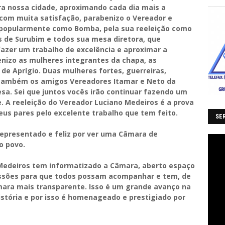
ra nossa cidade, aproximando cada dia mais a
 com muita satisfação, parabenizo o Vereador e
 popularmente como Bomba, pela sua reeleição como
 de Surubim e todos sua mesa diretora, que
azer um trabalho de excelência e aproximar a
nizo as mulheres integrantes da chapa, as
 de Aprígio. Duas mulheres fortes, guerreiras,
o também os amigos Vereadores Itamar e Neto da
a. Sei que juntos vocês irão continuar fazendo um
e. A reeleição do Vereador Luciano Medeiros é a prova
eus pares pelo excelente trabalho que tem feito.
SER
 representado e feliz por ver uma Câmara de
o povo.
Medeiros tem informatizado a Câmara, aberto espaço
sessões para que todos possam acompanhar e tem, de
mara mais transparente. Isso é um grande avanço na
história e por isso é homenageado e prestigiado por