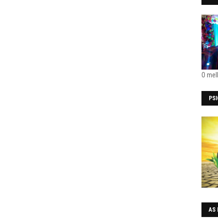
O mel
PS
AS 