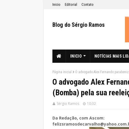
Inicio
Editorial
Contato
Blog do Sérgio Ramos
INICIO
NOTÍCIAS MAIS LI
Página inicial
O advogado Alex Fernando parabeniz
O advogado Alex Fernan
(Bomba) pela sua reele
Sérgio Ramos
10:32
Da Redação, com Ascom:
felizsramosdecarvalho@yahoo.com.