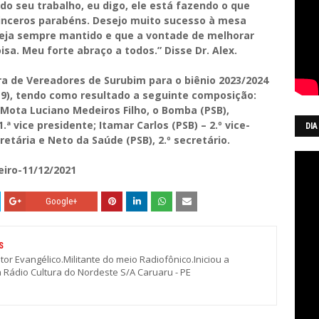
o seu trabalho, eu digo, ele está fazendo o que
sinceros parabéns. Desejo muito sucesso à mesa
seja sempre mantido e que a vontade de melhorar
sa. Meu forte abraço a todos.” Disse Dr. Alex.
a de Vereadores de Surubim para o biênio 2023/2024
(9), tendo como resultado a seguinte composição:
Mota Luciano Medeiros Filho, o Bomba (PSB),
1.ª vice presidente; Itamar Carlos (PSB) – 2.º vice-
DIA
retária e Neto da Saúde (PSB), 2.º secretário.
eiro-11/12/2021
Google+
S
stor Evangélico.Militante do meio Radiofônico.Iniciou a
a Rádio Cultura do Nordeste S/A Caruaru - PE