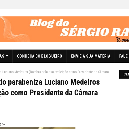
DAS
CONHEÇA DO BLOGUEIRO
ENVIE A SUA MATÉRIA
FALE
a Luciano Medeiros (Bomba) pela sua reeleição como Presidente da Câmara
CE
do parabeniza Luciano Medeiros
ição como Presidente da Câmara
br-