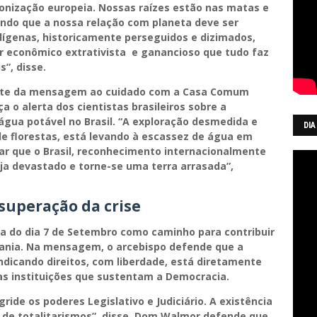
onização europeia. Nossas raízes estão nas matas e
nando que a nossa relação com planeta deve ser
dígenas, historicamente perseguidos e dizimados,
 econômico extrativista e ganancioso que tudo faz
s”, disse.
arte da mensagem ao cuidado com a Casa Comum
 o alerta dos cientistas brasileiros sobre a
gua potável no Brasil. “A exploração desmedida e
DIA
 de florestas, está levando à escassez de água em
ar que o Brasil, reconhecimento internacionalmente
eja devastado e torne-se uma terra arrasada”,
 superação da crise
 do dia 7 de Setembro como caminho para contribuir
adania. Na mensagem, o arcebispo defende que a
vindicando direitos, com liberdade, está diretamente
as instituições que sustentam a Democracia.
ide os poderes Legislativo e Judiciário. A existência
 de totalitarismos”, disse. Dom Walmor defende que