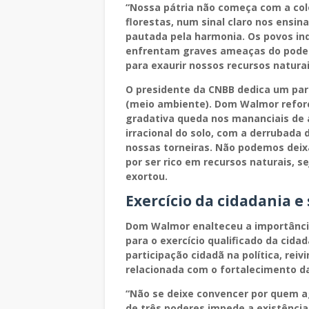
“Nossa pátria não começa com a col
florestas, num sinal claro nos ensi
pautada pela harmonia. Os povos in
enfrentam graves ameaças do poder
para exaurir nossos recursos naturai
O presidente da CNBB dedica um p
(meio ambiente). Dom Walmor reforça
gradativa queda nos mananciais de á
irracional do solo, com a derrubada
nossas torneiras. Não podemos deix
por ser rico em recursos naturais, s
exortou.
Exercício da cidadania e
Dom Walmor enalteceu a importância
para o exercício qualificado da cid
participação cidadã na política, rei
relacionada com o fortalecimento d
“Não se deixe convencer por quem agr
de três poderes impede a existência