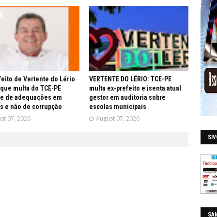
feito de Vertente do Lério
VERTENTE DO LÉRIO: TCE-PE
 que multa do TCE-PE
multa ex-prefeito e isenta atual
re de adequações em
gestor em auditoria sobre
s e não de corrupção
escolas municipais
st 07, 2026
August 07, 2026
SI
SAM