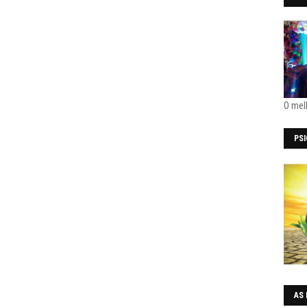
O mel
PS
AS 