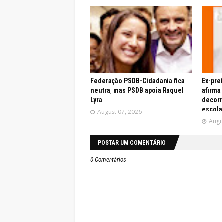
Federação PSDB-Cidadania fica
Ex-pre
neutra, mas PSDB apoia Raquel
afirma
Lyra
decor
escola
August 07, 2026
Augu
POSTAR UM COMENTÁRIO
0 Comentários