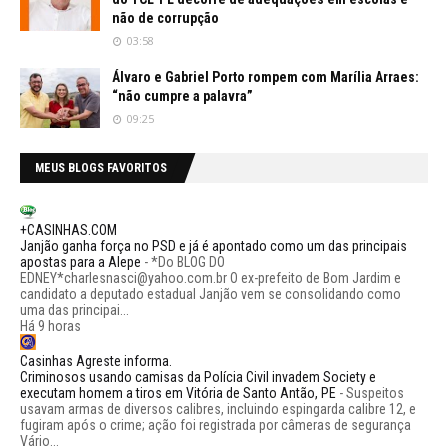
não de corrupção
03:58
Álvaro e Gabriel Porto rompem com Marília Arraes:
“não cumpre a palavra”
09:25
MEUS BLOGS FAVORITOS
+CASINHAS.COM
Janjão ganha força no PSD e já é apontado como um das principais
apostas para a Alepe
-
*Do BLOG DO
EDNEY*charlesnasci@yahoo.com.br O ex-prefeito de Bom Jardim e
candidato a deputado estadual Janjão vem se consolidando como
uma das principai...
Há 9 horas
Casinhas Agreste informa.
Criminosos usando camisas da Polícia Civil invadem Society e
executam homem a tiros em Vitória de Santo Antão, PE
-
Suspeitos
usavam armas de diversos calibres, incluindo espingarda calibre 12, e
fugiram após o crime; ação foi registrada por câmeras de segurança
Vário...