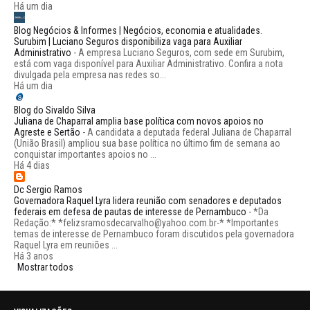
Há um dia
Blog Negócios & Informes | Negócios, economia e atualidades.
Surubim | Luciano Seguros disponibiliza vaga para Auxiliar
Administrativo
-
A empresa Luciano Seguros, com sede em Surubim,
está com vaga disponível para Auxiliar Administrativo. Confira a nota
divulgada pela empresa nas redes so...
Há um dia
Blog do Sivaldo Silva
Juliana de Chaparral amplia base política com novos apoios no
Agreste e Sertão
-
A candidata a deputada federal Juliana de Chaparral
(União Brasil) ampliou sua base política no último fim de semana ao
conquistar importantes apoios no ...
Há 4 dias
Dc Sergio Ramos
Governadora Raquel Lyra lidera reunião com senadores e deputados
federais em defesa de pautas de interesse de Pernambuco
-
*Da
Redação:* *felizsramosdecarvalho@yahoo.com.br-* *Importantes
temas de interesse de Pernambuco foram discutidos pela governadora
Raquel Lyra em reuniões ...
Há 3 anos
Mostrar todos