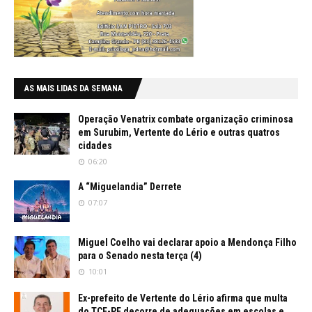
AS MAIS LIDAS DA SEMANA
Operação Venatrix combate organização criminosa
em Surubim, Vertente do Lério e outras quatros
cidades
06:20
A “Miguelandia” Derrete
07:07
Miguel Coelho vai declarar apoio a Mendonça Filho
para o Senado nesta terça (4)
10:01
Ex-prefeito de Vertente do Lério afirma que multa
do TCE-PE decorre de adequações em escolas e