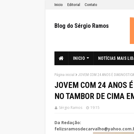
Inicio
Editorial
Contato
Blog do Sérgio Ramos
INICIO
NOTÍCIAS MAIS LI
Página inicial
JOVEM COM 24 ANOS É DIAGNOSTICA
JOVEM COM 24 ANOS É
NO TAMBOR DE CIMA EM
Sérgio Ramos
19:15
Da Redação:
felizsramosdecarvalho@yahoo.com.