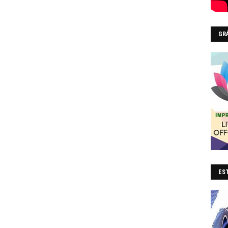
GR
EST