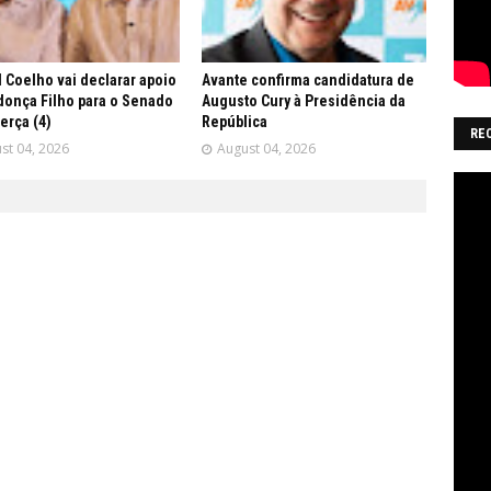
 Coelho vai declarar apoio
Avante confirma candidatura de
onça Filho para o Senado
Augusto Cury à Presidência da
terça (4)
República
RE
st 04, 2026
August 04, 2026