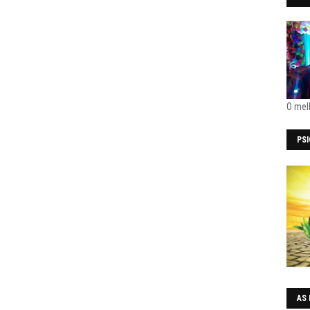
O mel
PS
AS 