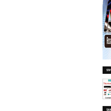
SI
SAM