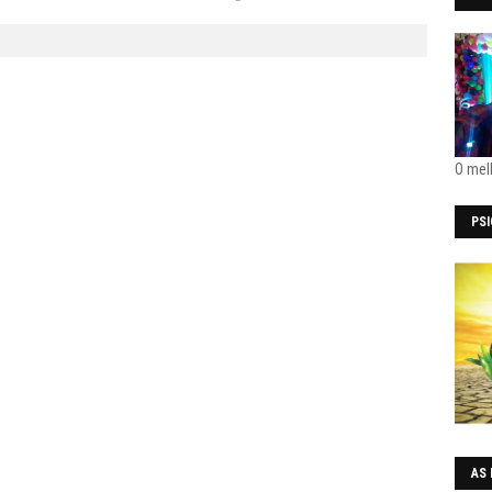
O mel
PS
AS 