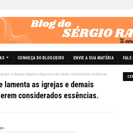
DAS
CONHEÇA DO BLOGUEIRO
ENVIE A SUA MATÉRIA
FALE
 igrejas e demais templos religiosos não serem considerados essências.
CE
e lamenta as igrejas e demais
serem considerados essências.
br-