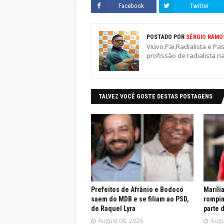
Facebook
Twitter
POSTADO POR
SÉRGIO RAMO
Viúvo,Pai,Radialista e Pa
profissão de radialista n
TALVEZ VOCÊ GOSTE DESTAS POSTAGENS
Prefeitos de Afrânio e Bodocó
Maríli
saem do MDB e se filiam ao PSD,
rompim
de Raquel Lyra
parte 
August 08, 2026
Augu