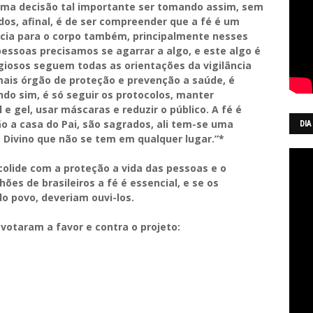
uma decisão tal importante ser tomando assim, sem
dos, afinal, é de ser compreender que a fé é um
cia para o corpo também, principalmente nesses
essoas precisamos se agarrar a algo, e este algo é
igiosos seguem todas as orientações da vigilância
emais órgão de proteção e prevenção a saúde, é
do sim, é só seguir os protocolos, manter
 e gel, usar máscaras e reduzir o público. A fé é
ão a casa do Pai, são sagrados, ali tem-se uma
DIA
 Divino que não se tem em qualquer lugar.”*
lide com a proteção a vida das pessoas e o
es de brasileiros a fé é essencial, e se os
o povo, deveriam ouvi-los.
otaram a favor e contra o projeto: