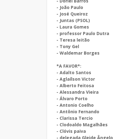
- Doriel Barros
- João Paulo
- José Queiroz
- Juntas (PSOL)
- Laura Gomes
- professor Paulo Dutra
- Teresa leitão
- Tony Gel
- Waldemar Borges
*A FAVOR*:
- Adalto Santos
- Aglaílson Victor
- Alberto Feitosa
- Alessandra Vieira
- Álvaro Porto
- Antonio Coelho
- Antônio Fernando
- Clarissa Tercio
- Clodoaldo Magalhães
- Clóvis paiva
- delegada Gleide Ângelo