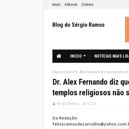
Inicio
Editorial
Contato
Blog do Sérgio Ramos
INICIO
NOTÍCIAS MAIS LI
Página inicial
Dr. Alex Fernando diz que lamenta as
Dr. Alex Fernando diz qu
templos religiosos não 
Sérgio Ramos
12:23
Da Redação:
felizsramosdecarvalho@yahoo.com.