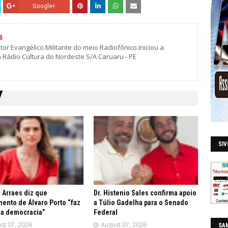
Google+
S
stor Evangélico.Militante do meio Radiofônico.Iniciou a
a Rádio Cultura do Nordeste S/A Caruaru - PE
SI
a Arraes diz que
Dr. Histenio Sales confirma apoio
ento de Álvaro Porto “faz
a Túlio Gadelha para o Senado
da democracia”
Federal
st 07, 2026
August 07, 2026
SAM