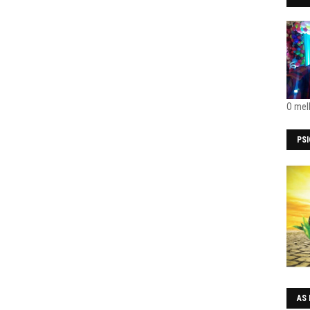
O mel
PS
AS 