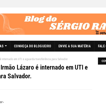
DAS
CONHEÇA DO BLOGUEIRO
ENVIE A SUA MATÉRIA
FALE
é internado em UTI e aguarda transferência para Salvador.
CE
Irmão Lázaro é internado em UTI e
ara Salvador.
br-