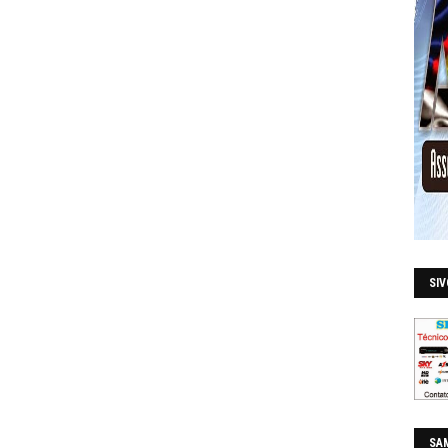
SI
SAM