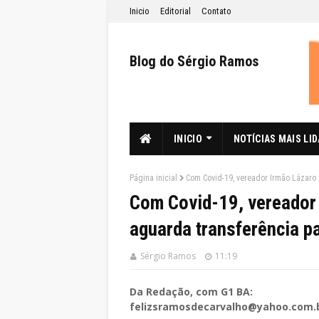
Inicio
Editorial
Contato
Blog do Sérgio Ramos
INICIO
NOTÍCIAS MAIS LI
Página inicial
Com Covid-19, vereador Irmão Lázaro 
Com Covid-19, vereador 
aguarda transferência p
Sérgio Ramos
11:19
Da Redação, com G1 BA:
felizsramosdecarvalho@yahoo.com.