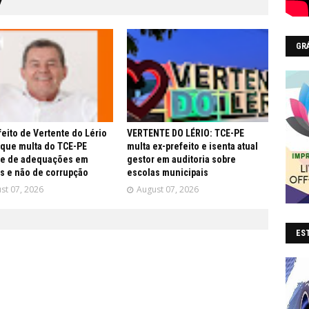
GR
feito de Vertente do Lério
VERTENTE DO LÉRIO: TCE-PE
 que multa do TCE-PE
multa ex-prefeito e isenta atual
re de adequações em
gestor em auditoria sobre
s e não de corrupção
escolas municipais
st 07, 2026
August 07, 2026
EST