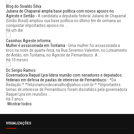
Blog do Sivaldo Silva
Juliana de Chaparral amplia base política com novos apoios no
Agreste e Sertão
-
A candidata a deputada federal Juliana de Chaparral
(União Brasil) ampliou sua base política no último fim de semana ao
conquistar importantes apoios no ...
Há um dia
Casinhas Agreste informa.
Mulher é assassinada em Toritama
-
Uma mulher foi assassinada a
tiros na noite de quarta-feira, na Rua Severino Valentim, no Loteamento
de Antão, em Toritama, no Agreste de Pernambuco. A...
Há 10 meses
Dc Sergio Ramos
Governadora Raquel Lyra lidera reunião com senadores e deputados
federais em defesa de pautas de interesse de Pernambuco
-
*Da
Redação:* *felizsramosdecarvalho@yahoo.com.br-* *Importantes
temas de interesse de Pernambuco foram discutidos pela governadora
Raquel Lyra em reuniões ...
Há 3 anos
Mostrar todos
VISUALIZAÇÕES