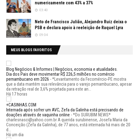
numericamente com 43% a 37%
03:40
Neto de Francisco Julião, Alejandro Ruiz deixa o
PSB e declara apoio à reeleição de Raquel Lyra
09:04
MEUS BLOGS FAVORITOS
Blog Negócios & Informes | Negócios, economia e atualidades.
Dia dos Pais deve movimentar R$ 226,5 milhões no comércio
pernambucano em 2026
-
*Levantamento da Fecomércio-PE mostra
que a data mantém sua relevância para o varejo pernambucano, apesar
da retração real de 3,6% projetada para este an...
Há 17 horas
+CASINHAS.COM
Internada após sofrer um AVC, Zefa da Galinha está precisando de
doações através de vaquinha online
-
*Do SURUBIM NEWS*
charlesnasci@yahoo.com.br A querida surubinense, Josefa Maria da
Conceição (Zefa da Galinha), de 77 anos, está internada há mais de 20
d...
Há um dia