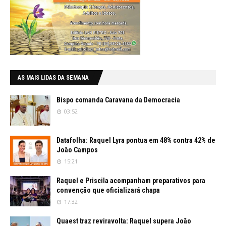
AS MAIS LIDAS DA SEMANA
Bispo comanda Caravana da Democracia
03:52
Datafolha: Raquel Lyra pontua em 48% contra 42% de
João Campos
15:21
Raquel e Priscila acompanham preparativos para
convenção que oficializará chapa
17:32
Quaest traz reviravolta: Raquel supera João