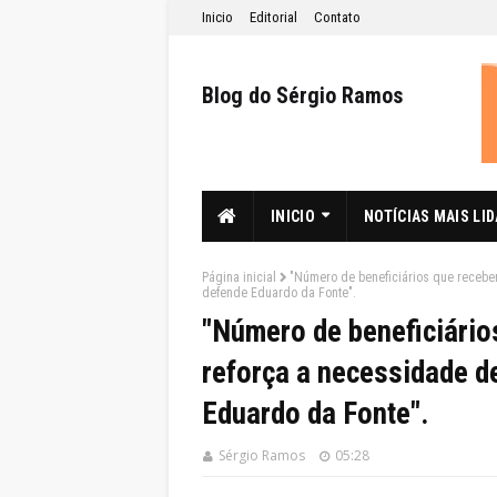
Inicio
Editorial
Contato
Blog do Sérgio Ramos
INICIO
NOTÍCIAS MAIS LI
Página inicial
"Número de beneficiários que recebem
defende Eduardo da Fonte".
"Número de beneficiário
reforça a necessidade de
Eduardo da Fonte".
Sérgio Ramos
05:28