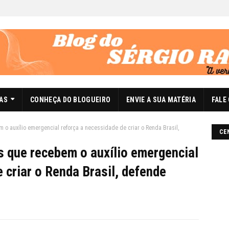
DAS
CONHEÇA DO BLOGUEIRO
ENVIE A SUA MATÉRIA
FALE
 o auxílio emergencial reforça a necessidade de criar o Renda Brasil,
CE
s que recebem o auxílio emergencial
 criar o Renda Brasil, defende