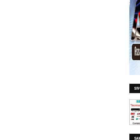
SI
SAM