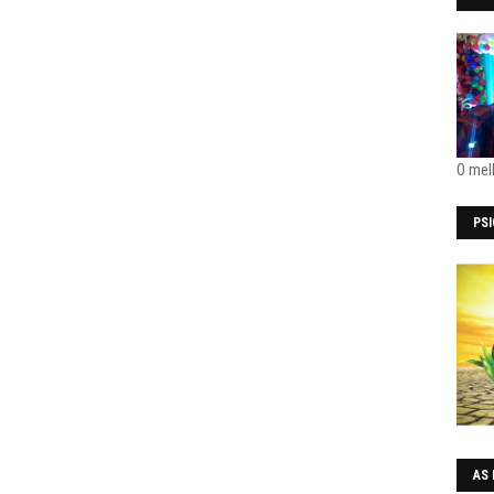
O mel
PS
AS 