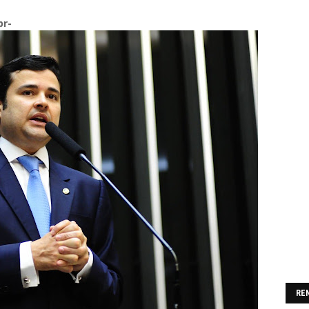
br-
RE