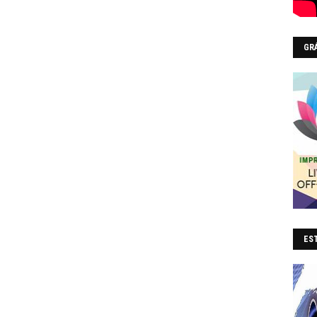
GR
EST