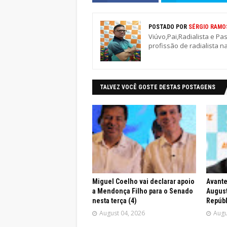
POSTADO POR
SÉRGIO RAMO
Viúvo,Pai,Radialista e Pa
profissão de radialista n
TALVEZ VOCÊ GOSTE DESTAS POSTAGENS
Miguel Coelho vai declarar apoio
Avante
a Mendonça Filho para o Senado
August
nesta terça (4)
Repúbl
August 04, 2026
Augu