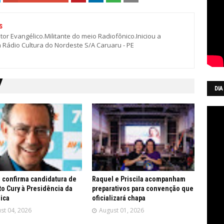
S
stor Evangélico.Militante do meio Radiofônico.Iniciou a
a Rádio Cultura do Nordeste S/A Caruaru - PE
DIA
 confirma candidatura de
Raquel e Priscila acompanham
o Cury à Presidência da
preparativos para convenção que
ica
oficializará chapa
st 04, 2026
August 01, 2026