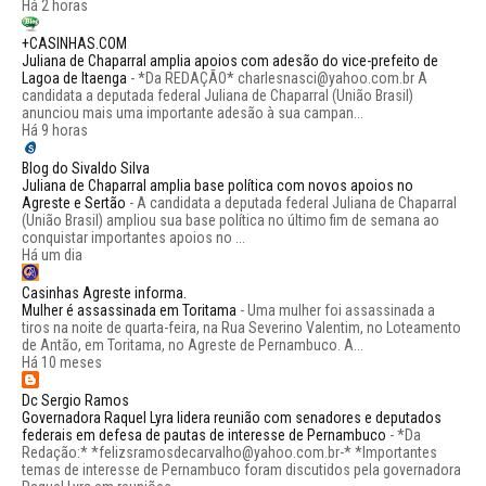
Há 2 horas
+CASINHAS.COM
Juliana de Chaparral amplia apoios com adesão do vice-prefeito de
Lagoa de Itaenga
-
*Da REDAÇÃO* charlesnasci@yahoo.com.br A
candidata a deputada federal Juliana de Chaparral (União Brasil)
anunciou mais uma importante adesão à sua campan...
Há 9 horas
Blog do Sivaldo Silva
Juliana de Chaparral amplia base política com novos apoios no
Agreste e Sertão
-
A candidata a deputada federal Juliana de Chaparral
(União Brasil) ampliou sua base política no último fim de semana ao
conquistar importantes apoios no ...
Há um dia
Casinhas Agreste informa.
Mulher é assassinada em Toritama
-
Uma mulher foi assassinada a
tiros na noite de quarta-feira, na Rua Severino Valentim, no Loteamento
de Antão, em Toritama, no Agreste de Pernambuco. A...
Há 10 meses
Dc Sergio Ramos
Governadora Raquel Lyra lidera reunião com senadores e deputados
federais em defesa de pautas de interesse de Pernambuco
-
*Da
Redação:* *felizsramosdecarvalho@yahoo.com.br-* *Importantes
temas de interesse de Pernambuco foram discutidos pela governadora