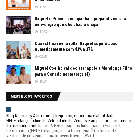
15:21
Raquel e Priscila acompanham preparativos para
convenção que oficializará chapa
17:32
Quaest traz reviravolta: Raquel supera João
numericamente com 43% a 37%
03:40
Miguel Coelho vai declarar apoio a Mendonça Filho
para o Senado nesta terça (4)
10:01
MEUS BLOGS FAVORITOS
Blog Negócios & Informes | Negócios, economia e atualidades.
FIEPE relança Índice de Velocidade de Vendas e amplia monitoramento
do mercado imobiliário
-
A Federação das Indústrias do Estado de
Pernambuco (FIEPE) relançou, nesta terça-feira (4), o Índice de
Velocidade de Vendas para Imóveis Novos (IVV), fe...