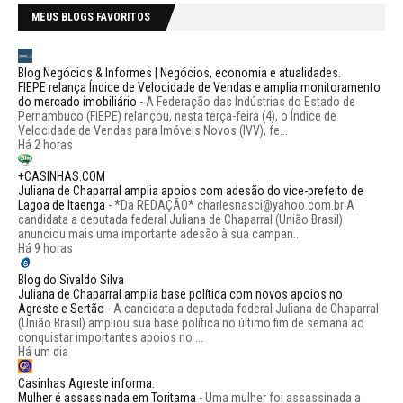
MEUS BLOGS FAVORITOS
Blog Negócios & Informes | Negócios, economia e atualidades.
FIEPE relança Índice de Velocidade de Vendas e amplia monitoramento
do mercado imobiliário
-
A Federação das Indústrias do Estado de
Pernambuco (FIEPE) relançou, nesta terça-feira (4), o Índice de
Velocidade de Vendas para Imóveis Novos (IVV), fe...
Há 2 horas
+CASINHAS.COM
Juliana de Chaparral amplia apoios com adesão do vice-prefeito de
Lagoa de Itaenga
-
*Da REDAÇÃO* charlesnasci@yahoo.com.br A
candidata a deputada federal Juliana de Chaparral (União Brasil)
anunciou mais uma importante adesão à sua campan...
Há 9 horas
Blog do Sivaldo Silva
Juliana de Chaparral amplia base política com novos apoios no
Agreste e Sertão
-
A candidata a deputada federal Juliana de Chaparral
(União Brasil) ampliou sua base política no último fim de semana ao
conquistar importantes apoios no ...
Há um dia
Casinhas Agreste informa.
Mulher é assassinada em Toritama
-
Uma mulher foi assassinada a