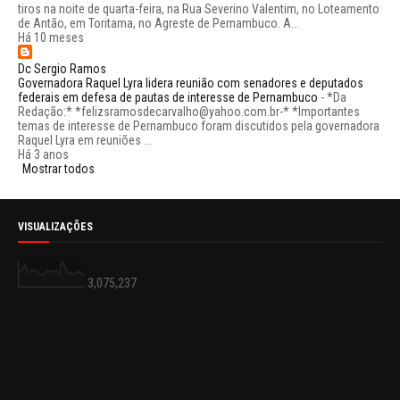
tiros na noite de quarta-feira, na Rua Severino Valentim, no Loteamento
de Antão, em Toritama, no Agreste de Pernambuco. A...
Há 10 meses
Dc Sergio Ramos
Governadora Raquel Lyra lidera reunião com senadores e deputados
federais em defesa de pautas de interesse de Pernambuco
-
*Da
Redação:* *felizsramosdecarvalho@yahoo.com.br-* *Importantes
temas de interesse de Pernambuco foram discutidos pela governadora
Raquel Lyra em reuniões ...
Há 3 anos
Mostrar todos
VISUALIZAÇÕES
3,075,237