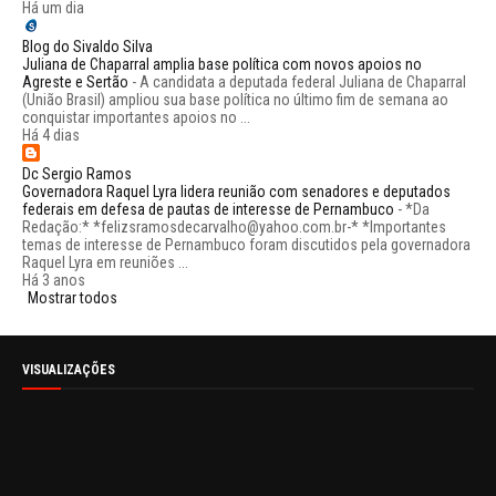
Há um dia
Blog do Sivaldo Silva
Juliana de Chaparral amplia base política com novos apoios no
Agreste e Sertão
-
A candidata a deputada federal Juliana de Chaparral
(União Brasil) ampliou sua base política no último fim de semana ao
conquistar importantes apoios no ...
Há 4 dias
Dc Sergio Ramos
Governadora Raquel Lyra lidera reunião com senadores e deputados
federais em defesa de pautas de interesse de Pernambuco
-
*Da
Redação:* *felizsramosdecarvalho@yahoo.com.br-* *Importantes
temas de interesse de Pernambuco foram discutidos pela governadora
Raquel Lyra em reuniões ...
Há 3 anos
Mostrar todos
VISUALIZAÇÕES