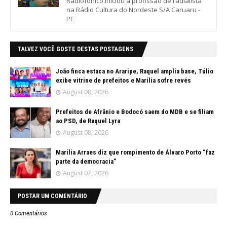
Radiofônico.Iniciou a profissão de radialista
na Rádio Cultura do Nordeste S/A Caruaru -
PE
TALVEZ VOCÊ GOSTE DESTAS POSTAGENS
João finca estaca no Araripe, Raquel amplia base, Túlio
exibe vitrine de prefeitos e Marília sofre revés
August 08, 2026
Prefeitos de Afrânio e Bodocó saem do MDB e se filiam
ao PSD, de Raquel Lyra
August 08, 2026
Marília Arraes diz que rompimento de Álvaro Porto “faz
parte da democracia”
August 07, 2026
POSTAR UM COMENTÁRIO
0 Comentários