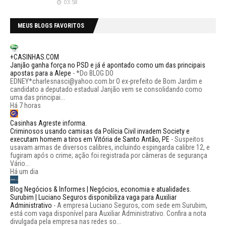
03:58
MEUS BLOGS FAVORITOS
+CASINHAS.COM
Janjão ganha força no PSD e já é apontado como um das principais
apostas para a Alepe
-
*Do BLOG DO
EDNEY*charlesnasci@yahoo.com.br O ex-prefeito de Bom Jardim e
candidato a deputado estadual Janjão vem se consolidando como
uma das principai...
Há 7 horas
Casinhas Agreste informa.
Criminosos usando camisas da Polícia Civil invadem Society e
executam homem a tiros em Vitória de Santo Antão, PE
-
Suspeitos
usavam armas de diversos calibres, incluindo espingarda calibre 12, e
fugiram após o crime; ação foi registrada por câmeras de segurança
Vário...
Há um dia
Blog Negócios & Informes | Negócios, economia e atualidades.
Surubim | Luciano Seguros disponibiliza vaga para Auxiliar
Administrativo
-
A empresa Luciano Seguros, com sede em Surubim,
está com vaga disponível para Auxiliar Administrativo. Confira a nota
divulgada pela empresa nas redes so...