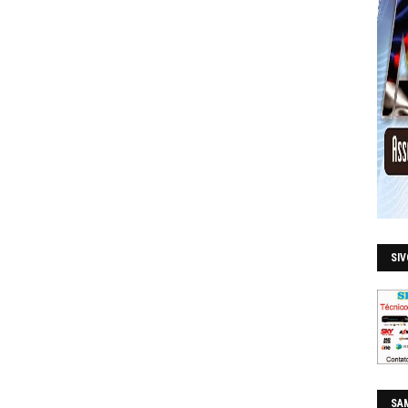
SI
SAM