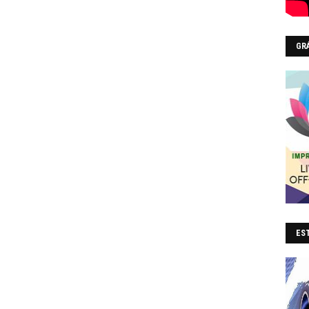
GR
EST