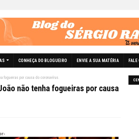
DAS
CONHEÇA DO BLOGUEIRO
ENVIE A SUA MATÉRIA
FALE
a fogueiras por causa do coronavírus.
CE
João não tenha fogueiras por causa
br-