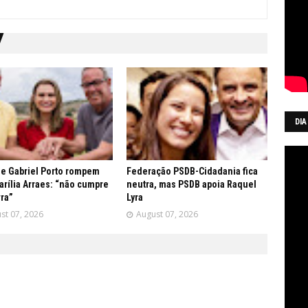
DIA
 e Gabriel Porto rompem
Federação PSDB-Cidadania fica
rília Arraes: “não cumpre
neutra, mas PSDB apoia Raquel
vra”
Lyra
st 07, 2026
August 07, 2026