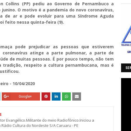
on Collins (PP) pediu ao Governo de Pernambuco a
 junino. O motivo é a pandemia do novo coronavírus,
ta de ar e pode evoluir para uma Síndrome Aguda
oi feito nessa quinta-feira (9).
maça pode prejudicar as pessoas que estiverem
 coronavírus atinge a parte pulmonar, a parte de
saúde de muitas pessoas. É por pouco tempo, não tem
a tradição, respeito a cultura pernambucana, mas é
SER
stificou.
eiro - 10/04/2020
Google+
S
stor Evangélico.Militante do meio Radiofônico.Iniciou a
a Rádio Cultura do Nordeste S/A Caruaru - PE