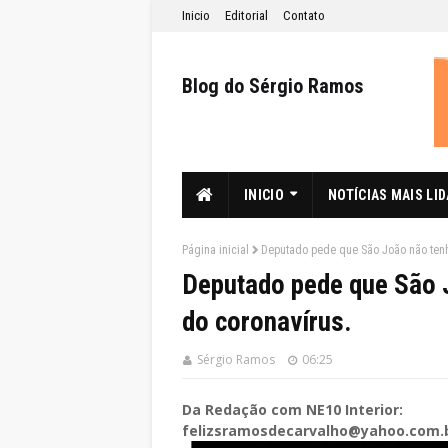
Inicio
Editorial
Contato
Blog do Sérgio Ramos
INICIO
NOTÍCIAS MAIS LI
Página inicial
Deputado pede que São João não tenh
Deputado pede que São 
do coronavírus.
Sérgio Ramos
06:25
Da Redação com NE10 Interior:
felizsramosdecarvalho@yahoo.com.