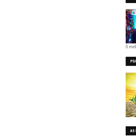
O mel
PS
AS 