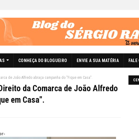
DAS
CONHEÇA DO BLOGUEIRO
ENVIE A SUA MATÉRIA
FALE
arca de João Alfredo abraça campanha do "Fique em Casa".
CE
ireito da Comarca de João Alfredo
que em Casa".
br-