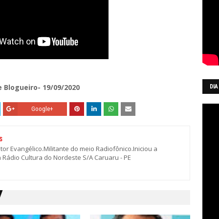
e Blogueiro- 19/09/2020
DIA
Google+
S
stor Evangélico.Militante do meio Radiofônico.Iniciou a
a Rádio Cultura do Nordeste S/A Caruaru - PE