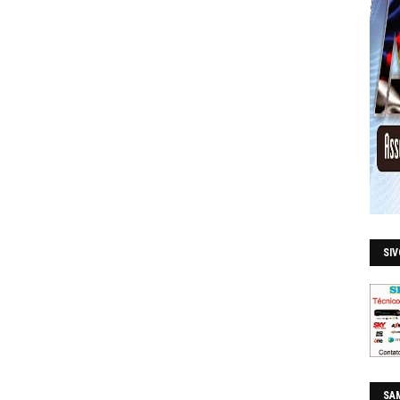
SI
SAM