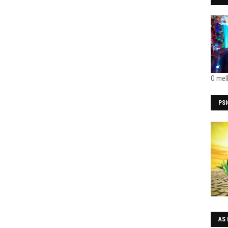
O mel
PS
AS 