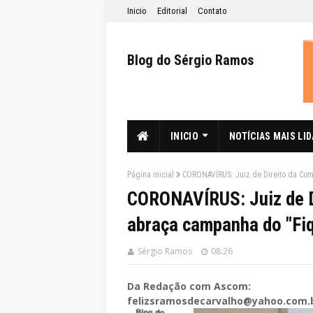
Inicio
Editorial
Contato
Blog do Sérgio Ramos
INICIO
NOTÍCIAS MAIS LI
Página inicial
CORONAVÍRUS: Juiz de Direito da Com
CORONAVÍRUS: Juiz de D
abraça campanha do "Fi
Sérgio Ramos
08:26
Da Redação com Ascom:
felizsramosdecarvalho@yahoo.com.