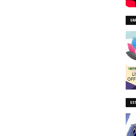
GR
EST