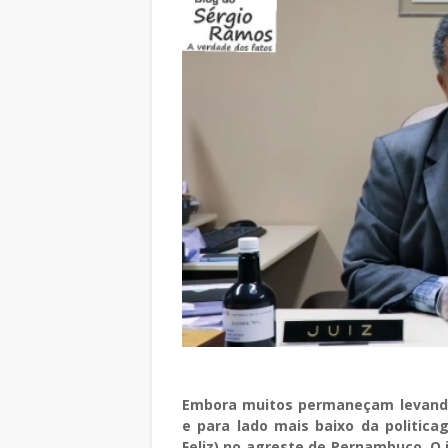
Embora muitos permaneçam levando
e para lado mais baixo da politica
Feliz) no agreste de Pernambuco. O 