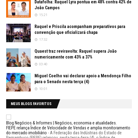
Datafolha: Raquel Lyra pontua em 48% contra 42% de
João Campos
15:21
Raquel e Priscila acompanham preparativos para
convenção que oficializará chapa
17:32
Quaest traz reviravolta: Raquel supera João
numericamente com 43% a 37%
03:40
Miguel Coelho vai declarar apoio a Mendonça Filho
para o Senado nesta terça (4)
10:01
MEUS BLOGS FAVORITOS
Blog Negócios & Informes | Negócios, economia e atualidades.
FIEPE relança Índice de Velocidade de Vendas e amplia monitoramento
do mercado imobiliário
-
A Federação das Indústrias do Estado de
Pernambuco (FIEPE) relançou, nesta terça-feira (4), o Índice de