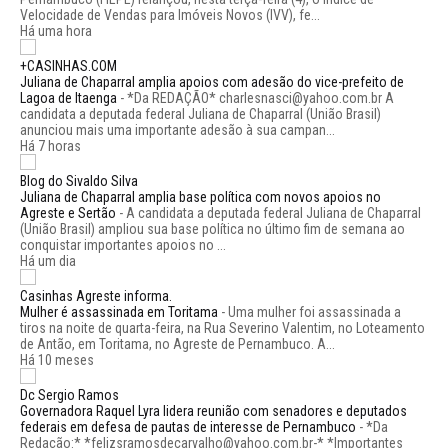
Velocidade de Vendas para Imóveis Novos (IVV), fe...
Há uma hora
+CASINHAS.COM
Juliana de Chaparral amplia apoios com adesão do vice-prefeito de
Lagoa de Itaenga
-
*Da REDAÇÃO* charlesnasci@yahoo.com.br A
candidata a deputada federal Juliana de Chaparral (União Brasil)
anunciou mais uma importante adesão à sua campan...
Há 7 horas
Blog do Sivaldo Silva
Juliana de Chaparral amplia base política com novos apoios no
Agreste e Sertão
-
A candidata a deputada federal Juliana de Chaparral
(União Brasil) ampliou sua base política no último fim de semana ao
conquistar importantes apoios no ...
Há um dia
Casinhas Agreste informa.
Mulher é assassinada em Toritama
-
Uma mulher foi assassinada a
tiros na noite de quarta-feira, na Rua Severino Valentim, no Loteamento
de Antão, em Toritama, no Agreste de Pernambuco. A...
Há 10 meses
Dc Sergio Ramos
Governadora Raquel Lyra lidera reunião com senadores e deputados
federais em defesa de pautas de interesse de Pernambuco
-
*Da
Redação:* *felizsramosdecarvalho@yahoo.com.br-* *Importantes