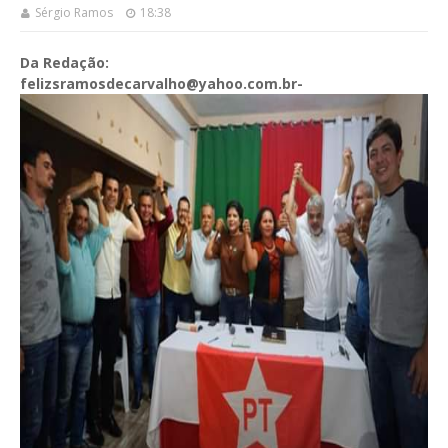
Sérgio Ramos
18:38
Da Redação:
felizsramosdecarvalho@yahoo.com.br-