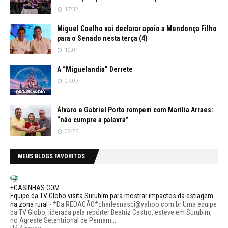
17:32
Miguel Coelho vai declarar apoio a Mendonça Filho
para o Senado nesta terça (4)
10:01
A “Miguelandia” Derrete
07:07
Álvaro e Gabriel Porto rompem com Marília Arraes:
“não cumpre a palavra”
09:25
MEUS BLOGS FAVORITOS
+CASINHAS.COM
Equipe da TV Globo visita Surubim para mostrar impactos da estiagem
na zona rural
-
*Da REDAÇÃO*charlesnasci@yahoo.com.br Uma equipe
da TV Globo, liderada pela repórter Beatriz Castro, esteve em Surubim,
no Agreste Setentrional de Pernam...