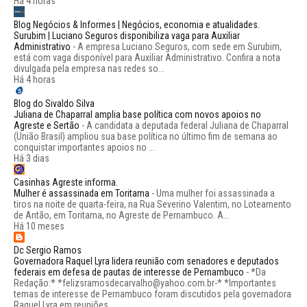
Há 4 horas
Blog Negócios & Informes | Negócios, economia e atualidades.
Surubim | Luciano Seguros disponibiliza vaga para Auxiliar
Administrativo
-
A empresa Luciano Seguros, com sede em Surubim,
está com vaga disponível para Auxiliar Administrativo. Confira a nota
divulgada pela empresa nas redes so...
Há 4 horas
Blog do Sivaldo Silva
Juliana de Chaparral amplia base política com novos apoios no
Agreste e Sertão
-
A candidata a deputada federal Juliana de Chaparral
(União Brasil) ampliou sua base política no último fim de semana ao
conquistar importantes apoios no ...
Há 3 dias
Casinhas Agreste informa.
Mulher é assassinada em Toritama
-
Uma mulher foi assassinada a
tiros na noite de quarta-feira, na Rua Severino Valentim, no Loteamento
de Antão, em Toritama, no Agreste de Pernambuco. A...
Há 10 meses
Dc Sergio Ramos
Governadora Raquel Lyra lidera reunião com senadores e deputados
federais em defesa de pautas de interesse de Pernambuco
-
*Da
Redação:* *felizsramosdecarvalho@yahoo.com.br-* *Importantes
temas de interesse de Pernambuco foram discutidos pela governadora
Raquel Lyra em reuniões ...