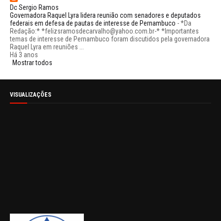
Dc Sergio Ramos
Governadora Raquel Lyra lidera reunião com senadores e deputados
federais em defesa de pautas de interesse de Pernambuco
-
*Da
Redação:* *felizsramosdecarvalho@yahoo.com.br-* *Importantes
temas de interesse de Pernambuco foram discutidos pela governadora
Raquel Lyra em reuniões ...
Há 3 anos
Mostrar todos
VISUALIZAÇÕES