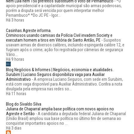
Nem Lula nem 150 prefeitos substituem o voto de Pernambuco
-
*O
apoio presidencial e a capilaridade municipal são armas poderosas,
porém a disputa será vencida por quem interpretar melhor
Pernambuco* *Do JC PE - Igor...
Há 3 horas
Casinhas Agreste informa.
Criminosos usando camisas da Polícia Civil invadem Society e
executam homem a tiros em Vitória de Santo Antão, PE
-
Suspeitos
usavam armas de diversos calibres, incluindo espingarda calibre 12, e
fugiram após o crime; ação foi registrada por câmeras de segurança
Vário...
Há 9 horas
Blog Negócios & Informes | Negócios, economia e atualidades.
Surubim | Luciano Seguros disponibiliza vaga para Auxiliar
Administrativo
-
A empresa Luciano Seguros, com sede em Surubim,
está com vaga disponível para Auxiliar Administrativo. Confira a nota
divulgada pela empresa nas redes so...
Há 11 horas
Blog do Sivaldo Silva
Juliana de Chaparral amplia base política com novos apoios no
Agreste e Sertão
-
A candidata a deputada federal Juliana de Chaparral
(União Brasil) ampliou sua base política no último fim de semana ao
conquistar importantes apoios no ...
Há 3 dias