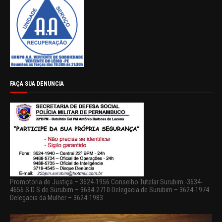
FAÇA SUA DENUNCIA
Promotoria de Justiça – 3624-1956 Conselho Tutelar Surubim -3634-
4656 S D S de Surubim – 3634-2710 Delegacia de Surubim – 3624-1974
Delegacia da Mulher – 3624-1983