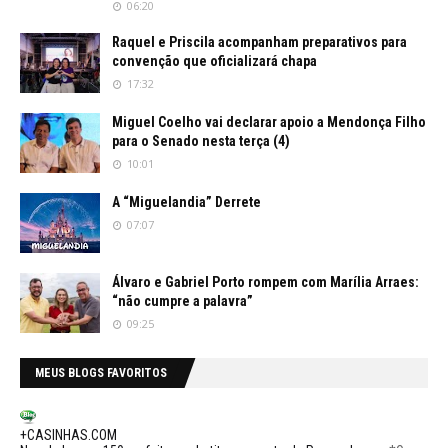
06:20
Raquel e Priscila acompanham preparativos para
convenção que oficializará chapa
17:32
Miguel Coelho vai declarar apoio a Mendonça Filho
para o Senado nesta terça (4)
10:01
A “Miguelandia” Derrete
07:07
Álvaro e Gabriel Porto rompem com Marília Arraes:
“não cumpre a palavra”
09:25
MEUS BLOGS FAVORITOS
+CASINHAS.COM