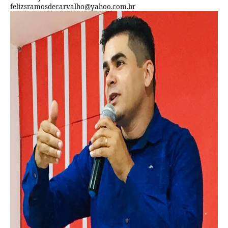
felizsramosdecarvalho@yahoo.com.br