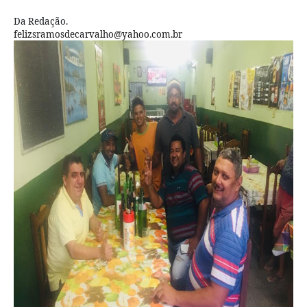
Da Redação.
felizsramosdecarvalho@yahoo.com.br