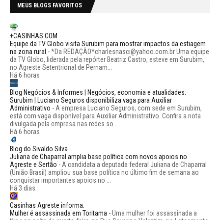
MEUS BLOGS FAVORITOS
+CASINHAS.COM
Equipe da TV Globo visita Surubim para mostrar impactos da estiagem
na zona rural
-
*Da REDAÇÃO*charlesnasci@yahoo.com.br Uma equipe
da TV Globo, liderada pela repórter Beatriz Castro, esteve em Surubim,
no Agreste Setentrional de Pernam...
Há 6 horas
Blog Negócios & Informes | Negócios, economia e atualidades.
Surubim | Luciano Seguros disponibiliza vaga para Auxiliar
Administrativo
-
A empresa Luciano Seguros, com sede em Surubim,
está com vaga disponível para Auxiliar Administrativo. Confira a nota
divulgada pela empresa nas redes so...
Há 6 horas
Blog do Sivaldo Silva
Juliana de Chaparral amplia base política com novos apoios no
Agreste e Sertão
-
A candidata a deputada federal Juliana de Chaparral
(União Brasil) ampliou sua base política no último fim de semana ao
conquistar importantes apoios no ...
Há 3 dias
Casinhas Agreste informa.
Mulher é assassinada em Toritama
-
Uma mulher foi assassinada a