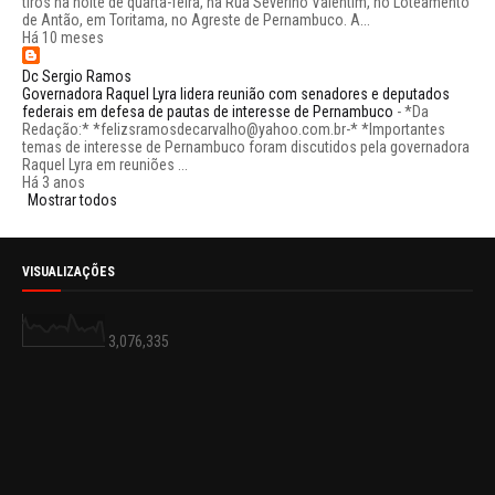
tiros na noite de quarta-feira, na Rua Severino Valentim, no Loteamento
de Antão, em Toritama, no Agreste de Pernambuco. A...
Há 10 meses
Dc Sergio Ramos
Governadora Raquel Lyra lidera reunião com senadores e deputados
federais em defesa de pautas de interesse de Pernambuco
-
*Da
Redação:* *felizsramosdecarvalho@yahoo.com.br-* *Importantes
temas de interesse de Pernambuco foram discutidos pela governadora
Raquel Lyra em reuniões ...
Há 3 anos
Mostrar todos
VISUALIZAÇÕES
3,076,335