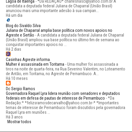
Lagoa de Itaenga
-
*Da REDAÇÃO* charlesnasci@yahoo.com.br A
candidata a deputada federal Juliana de Chaparral (União Brasil)
anunciou mais uma importante adesão à sua campan...
Há um dia
Blog do Sivaldo Silva
Juliana de Chaparral amplia base política com novos apoios no
Agreste e Sertão
-
A candidata a deputada federal Juliana de Chaparral
(União Brasil) ampliou sua base política no último fim de semana ao
conquistar importantes apoios no ...
Há 2 dias
Casinhas Agreste informa.
Mulher é assassinada em Toritama
-
Uma mulher foi assassinada a
tiros na noite de quarta-feira, na Rua Severino Valentim, no Loteamento
de Antão, em Toritama, no Agreste de Pernambuco. A...
Há 10 meses
Dc Sergio Ramos
Governadora Raquel Lyra lidera reunião com senadores e deputados
federais em defesa de pautas de interesse de Pernambuco
-
*Da
Redação:* *felizsramosdecarvalho@yahoo.com.br-* *Importantes
temas de interesse de Pernambuco foram discutidos pela governadora
Raquel Lyra em reuniões ...
Há 3 anos
Mostrar todos