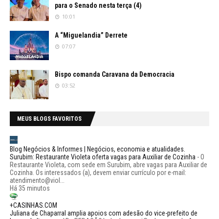
para o Senado nesta terça (4)
10:01
A “Miguelandia” Derrete
07:07
Bispo comanda Caravana da Democracia
03:52
MEUS BLOGS FAVORITOS
Blog Negócios & Informes | Negócios, economia e atualidades.
Surubim: Restaurante Violeta oferta vagas para Auxiliar de Cozinha
-
O
Restaurante Violeta, com sede em Surubim, abre vagas para Auxiliar de
Cozinha. Os interessados (a), devem enviar currículo por e-mail:
atendimento@viol...
Há 35 minutos
+CASINHAS.COM
Juliana de Chaparral amplia apoios com adesão do vice-prefeito de