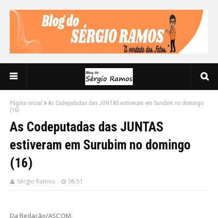
Página inicial
As Codeputadas das JUNTAS estiveram em Surubim no domingo
(16)
As Codeputadas das JUNTAS
estiveram em Surubim no domingo
(16)
Sérgio Ramos
08:51
Da Redação/ASCOM.