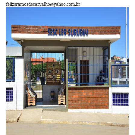
felizsramosdecarvalho@yahoo.com.br