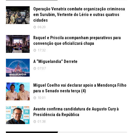
Operação Venatrix combate organização criminosa
em Surubim, Vertente do Lério e outras quatros
cidades
06:20
Raquel e Priscila acompanham preparativos para
convenção que oficializará chapa
17:32
A “Miguelandia” Derrete
07:07
Miguel Coelho vai declarar apoio a Mendonça Filho
para o Senado nesta terça (4)
10:01
Avante confirma candidatura de Augusto Cury à
Presidência da República
01:38