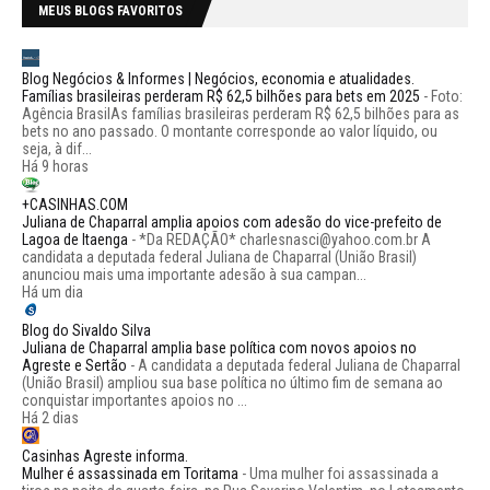
MEUS BLOGS FAVORITOS
Blog Negócios & Informes | Negócios, economia e atualidades.
Famílias brasileiras perderam R$ 62,5 bilhões para bets em 2025
-
Foto:
Agência BrasilAs famílias brasileiras perderam R$ 62,5 bilhões para as
bets no ano passado. O montante corresponde ao valor líquido, ou
seja, à dif...
Há 9 horas
+CASINHAS.COM
Juliana de Chaparral amplia apoios com adesão do vice-prefeito de
Lagoa de Itaenga
-
*Da REDAÇÃO* charlesnasci@yahoo.com.br A
candidata a deputada federal Juliana de Chaparral (União Brasil)
anunciou mais uma importante adesão à sua campan...
Há um dia
Blog do Sivaldo Silva
Juliana de Chaparral amplia base política com novos apoios no
Agreste e Sertão
-
A candidata a deputada federal Juliana de Chaparral
(União Brasil) ampliou sua base política no último fim de semana ao
conquistar importantes apoios no ...
Há 2 dias
Casinhas Agreste informa.
Mulher é assassinada em Toritama
-
Uma mulher foi assassinada a