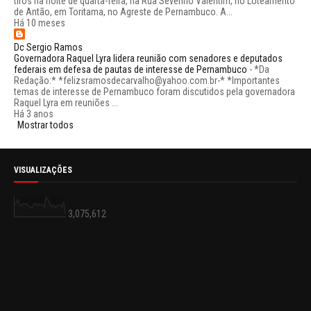
tiros na noite de quarta-feira, na Rua Severino Valentim, no Loteamento
de Antão, em Toritama, no Agreste de Pernambuco. A...
Há 10 meses
Dc Sergio Ramos
Governadora Raquel Lyra lidera reunião com senadores e deputados
federais em defesa de pautas de interesse de Pernambuco
-
*Da
Redação:* *felizsramosdecarvalho@yahoo.com.br-* *Importantes
temas de interesse de Pernambuco foram discutidos pela governadora
Raquel Lyra em reuniões ...
Há 3 anos
Mostrar todos
VISUALIZAÇÕES
3,075,612