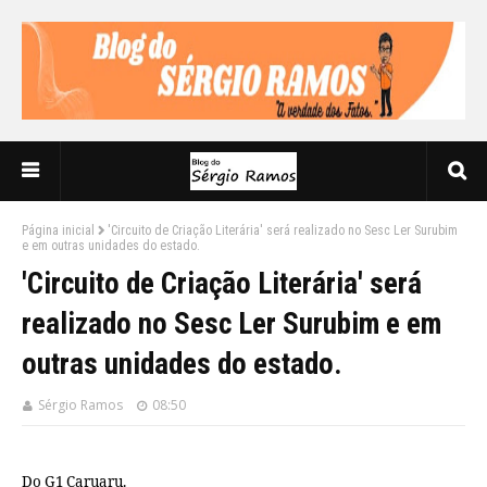
Página inicial
'Circuito de Criação Literária' será realizado no Sesc Ler Surubim
e em outras unidades do estado.
'Circuito de Criação Literária' será
realizado no Sesc Ler Surubim e em
outras unidades do estado.
Sérgio Ramos
08:50
Do G1 Caruaru.