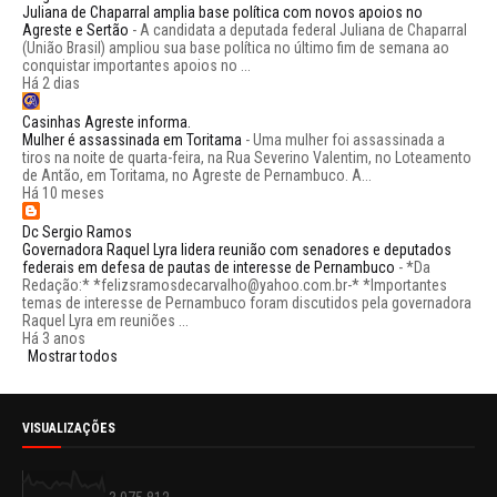
Juliana de Chaparral amplia base política com novos apoios no
Agreste e Sertão
-
A candidata a deputada federal Juliana de Chaparral
(União Brasil) ampliou sua base política no último fim de semana ao
conquistar importantes apoios no ...
Há 2 dias
Casinhas Agreste informa.
Mulher é assassinada em Toritama
-
Uma mulher foi assassinada a
tiros na noite de quarta-feira, na Rua Severino Valentim, no Loteamento
de Antão, em Toritama, no Agreste de Pernambuco. A...
Há 10 meses
Dc Sergio Ramos
Governadora Raquel Lyra lidera reunião com senadores e deputados
federais em defesa de pautas de interesse de Pernambuco
-
*Da
Redação:* *felizsramosdecarvalho@yahoo.com.br-* *Importantes
temas de interesse de Pernambuco foram discutidos pela governadora
Raquel Lyra em reuniões ...
Há 3 anos
Mostrar todos
VISUALIZAÇÕES