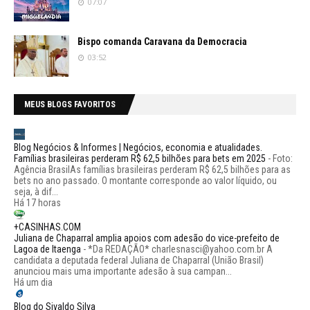
07:07
Bispo comanda Caravana da Democracia
03:52
MEUS BLOGS FAVORITOS
Blog Negócios & Informes | Negócios, economia e atualidades.
Famílias brasileiras perderam R$ 62,5 bilhões para bets em 2025
-
Foto:
Agência BrasilAs famílias brasileiras perderam R$ 62,5 bilhões para as
bets no ano passado. O montante corresponde ao valor líquido, ou
seja, à dif...
Há 17 horas
+CASINHAS.COM
Juliana de Chaparral amplia apoios com adesão do vice-prefeito de
Lagoa de Itaenga
-
*Da REDAÇÃO* charlesnasci@yahoo.com.br A
candidata a deputada federal Juliana de Chaparral (União Brasil)
anunciou mais uma importante adesão à sua campan...
Há um dia
Blog do Sivaldo Silva