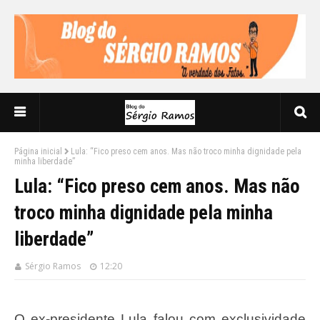
Página inicial
Lula: “Fico preso cem anos. Mas não troco minha dignidade pela
minha liberdade”
Lula: “Fico preso cem anos. Mas não
troco minha dignidade pela minha
liberdade”
Sérgio Ramos
12:20
O ex-presidente Lula falou com exclusividade