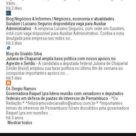
Vário...
Há 2 dias
Blog Negócios & Informes | Negócios, economia e atualidades.
Surubim | Luciano Seguros disponibiliza vaga para Auxiliar
Administrativo
-
A empresa Luciano Seguros, com sede em Surubim,
está com vaga disponível para Auxiliar Administrativo. Confira a nota
divulgada pela empresa nas redes so...
Há 2 dias
Blog do Sivaldo Silva
Juliana de Chaparral amplia base política com novos apoios no
Agreste e Sertão
-
A candidata a deputada federal Juliana de Chaparral
(União Brasil) ampliou sua base política no último fim de semana ao
conquistar importantes apoios no ...
Há 5 dias
Dc Sergio Ramos
Governadora Raquel Lyra lidera reunião com senadores e deputados
federais em defesa de pautas de interesse de Pernambuco
-
*Da
Redação:* *felizsramosdecarvalho@yahoo.com.br-* *Importantes
temas de interesse de Pernambuco foram discutidos pela governadora
Raquel Lyra em reuniões ...
Há 3 anos
Mostrar todos