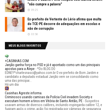
“não cumpre a palavra”
09:25
Ex-prefeito de Vertente do Lério afirma que multa
do TCE-PE decorre de adequações em escolas e
não de corrupção
03:58
MEUS BLOGS FAVORITOS
+CASINHAS.COM
Janjão ganha força no PSD e já é apontado como um das principais
apostas para a Alepe
-
*Do BLOG DO
EDNEY*charlesnasci@yahoo.com.br O ex-prefeito de Bom Jardim e
candidato a deputado estadual Janjão vem se consolidando como
uma das principai...
Há um dia
Casinhas Agreste informa.
Criminosos usando camisas da Polícia Civil invadem Society e
executam homem a tiros em Vitória de Santo Antão, PE
-
Suspeitos
usavam armas de diversos calibres, incluindo espingarda calibre 12, e
fugiram após o crime; ação foi registrada por câmeras de segurança