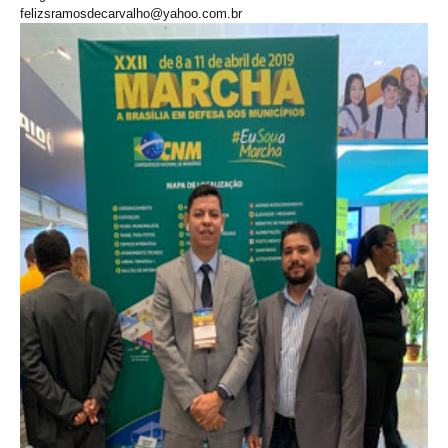
felizsramosdecarvalho@yahoo.com.br