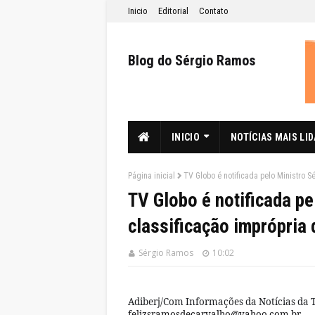
Inicio
Editorial
Contato
Blog do Sérgio Ramos
INICIO
NOTÍCIAS MAIS LI
Página inicial
TV Globo é notificada pelo Ministro S
TV Globo é notificada p
classificação imprópria 
Sérgio Ramos
10:02
Adiberj/Com Informações da Notícias da 
felizsramosdecarvalho@yahoo.com.br