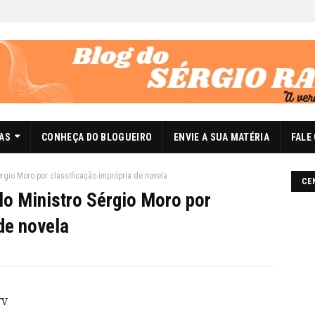
DAS
CONHEÇA DO BLOGUEIRO
ENVIE A SUA MATÉRIA
FALE
érgio Moro por classificação imprópria de novela
CE
elo Ministro Sérgio Moro por
de novela
TV