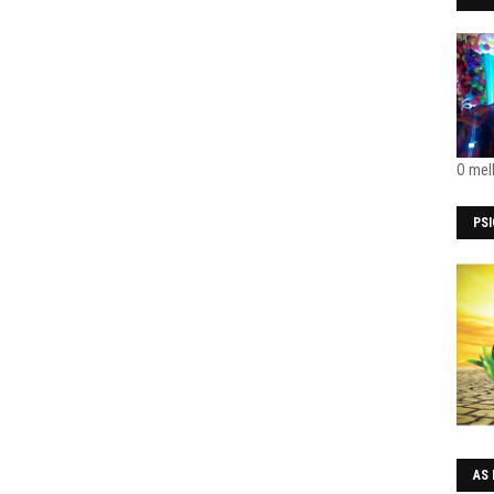
O mel
PS
AS 