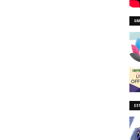
GR
EST