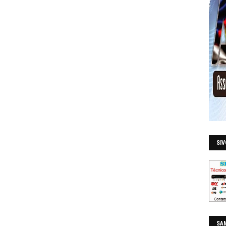
SI
SAM