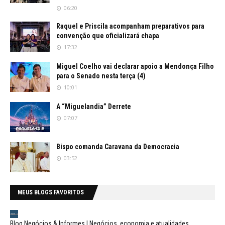
06:20
Raquel e Priscila acompanham preparativos para
convenção que oficializará chapa
17:32
Miguel Coelho vai declarar apoio a Mendonça Filho
para o Senado nesta terça (4)
10:01
A “Miguelandia” Derrete
07:07
Bispo comanda Caravana da Democracia
03:52
MEUS BLOGS FAVORITOS
Blog Negócios & Informes | Negócios, economia e atualidades.