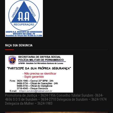
FAÇA SUA DENUNCIA
Promotoria de Justiça – 3624-1956 Conselho Tutelar Surubim -3634-
4656 S D S de Surubim – 3634-2710 Delegacia de Surubim – 3624-1974
Delegacia da Mulher – 3624-1983