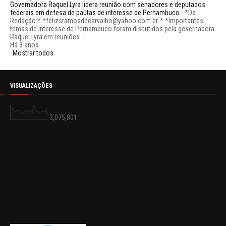
Governadora Raquel Lyra lidera reunião com senadores e deputados
federais em defesa de pautas de interesse de Pernambuco
-
*Da
Redação:* *felizsramosdecarvalho@yahoo.com.br-* *Importantes
temas de interesse de Pernambuco foram discutidos pela governadora
Raquel Lyra em reuniões ...
Há 3 anos
Mostrar todos
VISUALIZAÇÕES
3,075,801