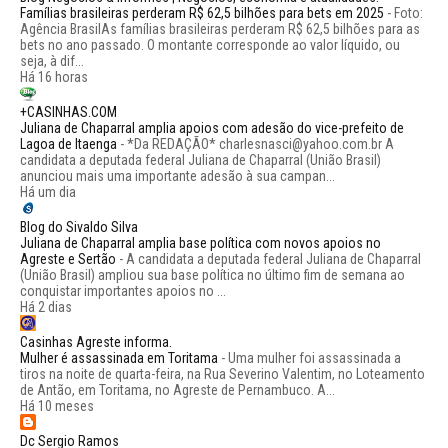
Famílias brasileiras perderam R$ 62,5 bilhões para bets em 2025
-
Foto:
Agência BrasilAs famílias brasileiras perderam R$ 62,5 bilhões para as
bets no ano passado. O montante corresponde ao valor líquido, ou
seja, à dif...
Há 16 horas
+CASINHAS.COM
Juliana de Chaparral amplia apoios com adesão do vice-prefeito de
Lagoa de Itaenga
-
*Da REDAÇÃO* charlesnasci@yahoo.com.br A
candidata a deputada federal Juliana de Chaparral (União Brasil)
anunciou mais uma importante adesão à sua campan...
Há um dia
Blog do Sivaldo Silva
Juliana de Chaparral amplia base política com novos apoios no
Agreste e Sertão
-
A candidata a deputada federal Juliana de Chaparral
(União Brasil) ampliou sua base política no último fim de semana ao
conquistar importantes apoios no ...
Há 2 dias
Casinhas Agreste informa.
Mulher é assassinada em Toritama
-
Uma mulher foi assassinada a
tiros na noite de quarta-feira, na Rua Severino Valentim, no Loteamento
de Antão, em Toritama, no Agreste de Pernambuco. A...
Há 10 meses
Dc Sergio Ramos