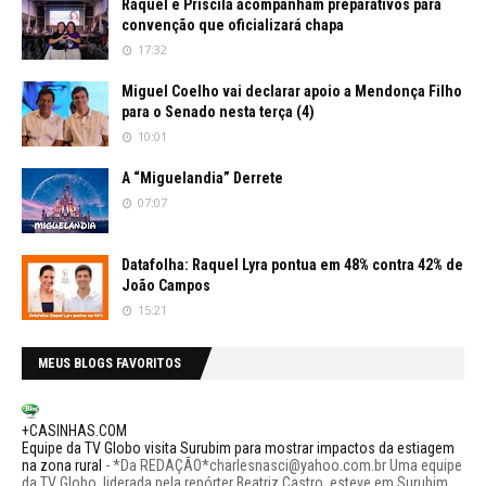
Raquel e Priscila acompanham preparativos para
convenção que oficializará chapa
17:32
Miguel Coelho vai declarar apoio a Mendonça Filho
para o Senado nesta terça (4)
10:01
A “Miguelandia” Derrete
07:07
Datafolha: Raquel Lyra pontua em 48% contra 42% de
João Campos
15:21
MEUS BLOGS FAVORITOS
+CASINHAS.COM
Equipe da TV Globo visita Surubim para mostrar impactos da estiagem
na zona rural
-
*Da REDAÇÃO*charlesnasci@yahoo.com.br Uma equipe
da TV Globo, liderada pela repórter Beatriz Castro, esteve em Surubim,