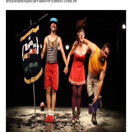
felizsramosdecarvalho@yahoo.com.br