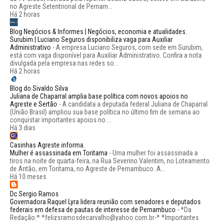
no Agreste Setentrional de Pernam...
Há 2 horas
Blog Negócios & Informes | Negócios, economia e atualidades.
Surubim | Luciano Seguros disponibiliza vaga para Auxiliar
Administrativo
-
A empresa Luciano Seguros, com sede em Surubim,
está com vaga disponível para Auxiliar Administrativo. Confira a nota
divulgada pela empresa nas redes so...
Há 2 horas
Blog do Sivaldo Silva
Juliana de Chaparral amplia base política com novos apoios no
Agreste e Sertão
-
A candidata a deputada federal Juliana de Chaparral
(União Brasil) ampliou sua base política no último fim de semana ao
conquistar importantes apoios no ...
Há 3 dias
Casinhas Agreste informa.
Mulher é assassinada em Toritama
-
Uma mulher foi assassinada a
tiros na noite de quarta-feira, na Rua Severino Valentim, no Loteamento
de Antão, em Toritama, no Agreste de Pernambuco. A...
Há 10 meses
Dc Sergio Ramos
Governadora Raquel Lyra lidera reunião com senadores e deputados
federais em defesa de pautas de interesse de Pernambuco
-
*Da
Redação:* *felizsramosdecarvalho@yahoo.com.br-* *Importantes