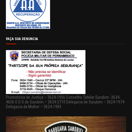
FAÇA SUA DENUNCIA
Promotoria de Justiça – 3624-1956 Conselho Tutelar Surubim -3634-
4656 S D S de Surubim – 3634-2710 Delegacia de Surubim – 3624-1974
Delegacia da Mulher – 3624-1983