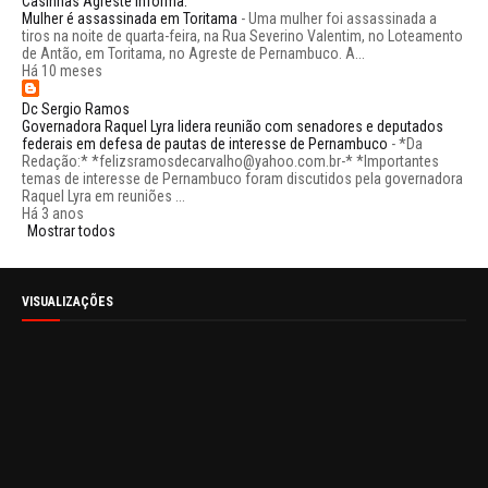
Casinhas Agreste informa.
Mulher é assassinada em Toritama
-
Uma mulher foi assassinada a
tiros na noite de quarta-feira, na Rua Severino Valentim, no Loteamento
de Antão, em Toritama, no Agreste de Pernambuco. A...
Há 10 meses
Dc Sergio Ramos
Governadora Raquel Lyra lidera reunião com senadores e deputados
federais em defesa de pautas de interesse de Pernambuco
-
*Da
Redação:* *felizsramosdecarvalho@yahoo.com.br-* *Importantes
temas de interesse de Pernambuco foram discutidos pela governadora
Raquel Lyra em reuniões ...
Há 3 anos
Mostrar todos
VISUALIZAÇÕES