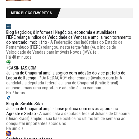
MEUS BLOGS FAVORITOS
Blog Negócios & Informes | Negócios, economia e atualidades.
FIEPE relança Índice de Velocidade de Vendas e amplia monitoramento
do mercado imobiliário
-
A Federação das Indústrias do Estado de
Pernambuco (FIEPE) relançou, nesta terça-feira (4), o Índice de
Velocidade de Vendas para Imóveis Novos (IVV), fe...
Há 48 minutos
+CASINHAS.COM
Juliana de Chaparral amplia apoios com adesão do vice-prefeito de
Lagoa de Itaenga
-
*Da REDAÇÃO* charlesnasci@yahoo.com.br A
candidata a deputada federal Juliana de Chaparral (União Brasil)
anunciou mais uma importante adesão à sua campan...
Há 7 horas
Blog do Sivaldo Silva
Juliana de Chaparral amplia base política com novos apoios no
Agreste e Sertão
-
A candidata a deputada federal Juliana de Chaparral
(União Brasil) ampliou sua base política no último fim de semana ao
conquistar importantes apoios no ...
Há um dia