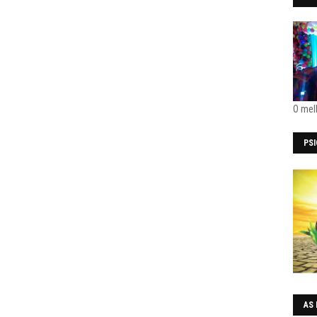
O mel
PS
AS 