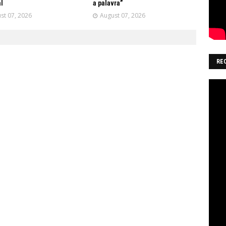
l
a palavra”
st 07, 2026
August 07, 2026
RE