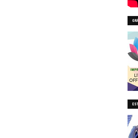
GR
EST