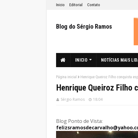
Inicio
Editorial
Contato
Blog do Sérgio Ramos
INICIO
NOTÍCIAS MAIS LI
Página inicial
Henrique Queiroz Filho conquista es
Henrique Queiroz Filho
Sérgio Ramos
18:04
Blog Ponto de Vista:
felizsramosdecarvalho@yahoo.c