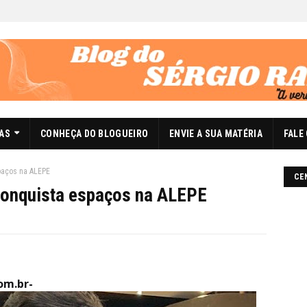
DAS
CONHEÇA DO BLOGUEIRO
ENVIE A SUA MATÉRIA
FALE
paços na ALEPE
CE
 conquista espaços na ALEPE
om.br-