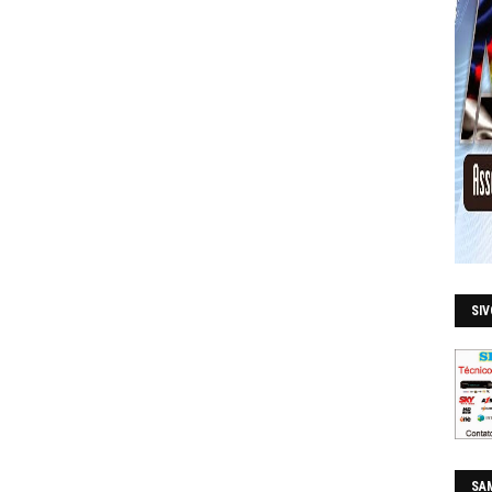
SI
SAM