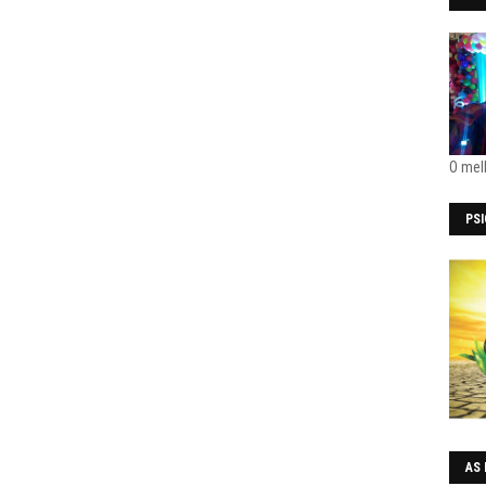
O mel
PS
AS 