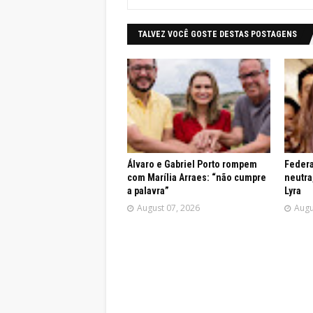
TALVEZ VOCÊ GOSTE DESTAS POSTAGENS
Álvaro e Gabriel Porto rompem
Federa
com Marília Arraes: “não cumpre
neutra
a palavra”
Lyra
August 07, 2026
Augu