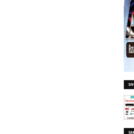
SI
SAM