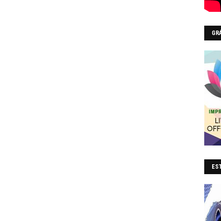
GR
EST