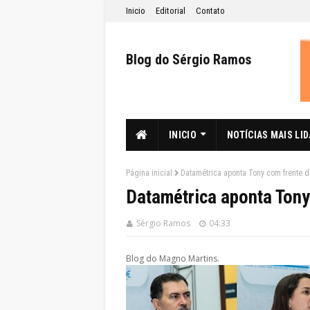
Inicio
Editorial
Contato
Blog do Sérgio Ramos
INICIO
NOTÍCIAS MAIS LI
Página inicial
Datamétrica aponta Tony com frente d
Datamétrica aponta Tony
Sérgio Ramos
04:33
Blog do Magno Martins.