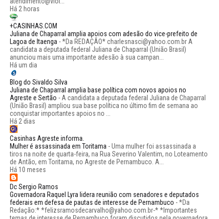
atendimento@viol...
Há 2 horas
+CASINHAS.COM
Juliana de Chaparral amplia apoios com adesão do vice-prefeito de
Lagoa de Itaenga
-
*Da REDAÇÃO* charlesnasci@yahoo.com.br A
candidata a deputada federal Juliana de Chaparral (União Brasil)
anunciou mais uma importante adesão à sua campan...
Há um dia
Blog do Sivaldo Silva
Juliana de Chaparral amplia base política com novos apoios no
Agreste e Sertão
-
A candidata a deputada federal Juliana de Chaparral
(União Brasil) ampliou sua base política no último fim de semana ao
conquistar importantes apoios no ...
Há 2 dias
Casinhas Agreste informa.
Mulher é assassinada em Toritama
-
Uma mulher foi assassinada a
tiros na noite de quarta-feira, na Rua Severino Valentim, no Loteamento
de Antão, em Toritama, no Agreste de Pernambuco. A...
Há 10 meses
Dc Sergio Ramos
Governadora Raquel Lyra lidera reunião com senadores e deputados
federais em defesa de pautas de interesse de Pernambuco
-
*Da
Redação:* *felizsramosdecarvalho@yahoo.com.br-* *Importantes
temas de interesse de Pernambuco foram discutidos pela governadora