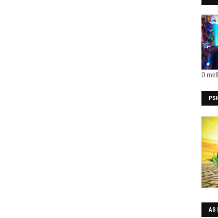
O mel
PS
AS 