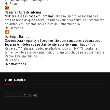
Há 2 dias
Casinhas Agreste informa.
Mulher é assassinada em Toritama
-
Uma mulher foi assassinada a
tiros na noite de quarta-feira, na Rua Severino Valentim, no Loteamento
de Antão, em Toritama, no Agreste de Pernambuco. A...
Há 10 meses
Dc Sergio Ramos
Governadora Raquel Lyra lidera reunião com senadores e deputados
federais em defesa de pautas de interesse de Pernambuco
-
*Da
Redação:* *felizsramosdecarvalho@yahoo.com.br-* *Importantes
temas de interesse de Pernambuco foram discutidos pela governadora
Raquel Lyra em reuniões ...
Há 3 anos
Mostrar todos
VISUALIZAÇÕES
3,075,708