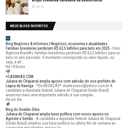
Bispo comanda Caravana da Democracia
03:52
MEUS BLOGS FAVORITOS
Blog Negócios & Informes | Negócios, economia e atualidades.
Famílias brasileiras perderam R$ 62,5 bilhões para bets em 2025
-
Foto:
Agência BrasilAs famílias brasileiras perderam R$ 62,5 bilhões para as
bets no ano passado. O montante corresponde ao valor líquido, ou
seja, à dif...
Há 14 horas
+CASINHAS.COM
Juliana de Chaparral amplia apoios com adesão do vice-prefeito de
Lagoa de Itaenga
-
*Da REDAÇÃO* charlesnasci@yahoo.com.br A
candidata a deputada federal Juliana de Chaparral (União Brasil)
anunciou mais uma importante adesão à sua campan...
Há um dia
Blog do Sivaldo Silva
Juliana de Chaparral amplia base política com novos apoios no
Agreste e Sertão
-
A candidata a deputada federal Juliana de Chaparral
(União Brasil) ampliou sua base política no último fim de semana ao
conquistar importantes apoios no ...