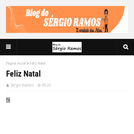
Página inicial
Feliz Natal
Feliz Natal
Sérgio Ramos
05:25
">