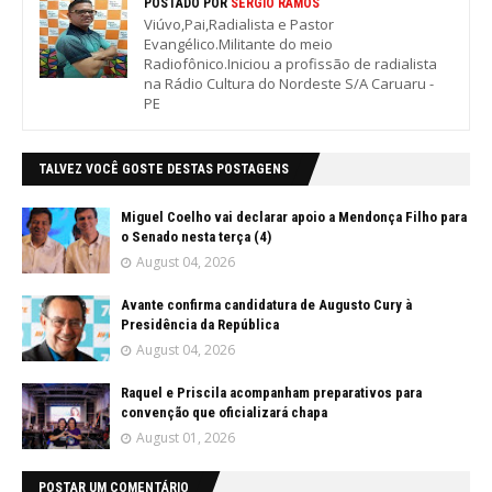
POSTADO POR
SÉRGIO RAMOS
Viúvo,Pai,Radialista e Pastor
Evangélico.Militante do meio
Radiofônico.Iniciou a profissão de radialista
na Rádio Cultura do Nordeste S/A Caruaru -
PE
TALVEZ VOCÊ GOSTE DESTAS POSTAGENS
Miguel Coelho vai declarar apoio a Mendonça Filho para
o Senado nesta terça (4)
August 04, 2026
Avante confirma candidatura de Augusto Cury à
Presidência da República
August 04, 2026
Raquel e Priscila acompanham preparativos para
convenção que oficializará chapa
August 01, 2026
POSTAR UM COMENTÁRIO